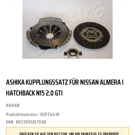
ASHIKA KUPPLUNGSSATZ FÜR NISSAN ALMERA I
HATCHBACK N15 2.0 GTI
ASHIKA
Produktnummer:
102174418
EAN:
8033001267686
DRÜCKEN SIE AUF DEN BUTTON, UM IHR FAHRZEUG ZU ÜBERPRÜFEN UND SICHERZUSTELLEN, DASS DIESES TEIL KOMPATIBEL IST, BEVOR SIE ES BESTELLEN