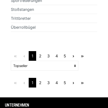
Sportfederungen
Stoßstangen
Trittbretter
Überrollbügel
1
2
3
4
5
1
2
3
4
5
UNTERNEHMEN