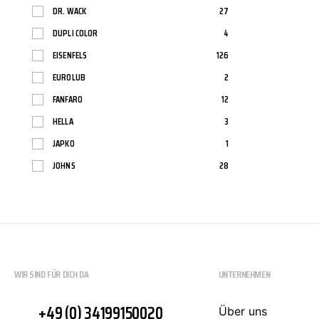
DR. WACK
27
DUPLI COLOR
4
EISENFELS
126
EUROLUB
2
FANFARO
12
HELLA
3
JAPKO
1
JOHNS
28
KW
1
LIQUI MOLY
114
MANNOL
87
MERCEDES-BENZ
2
WIR SIND FÜR DICH DA
UNTERNEHMEN
MOTIP
139
MOTUL
3
+49 (0) 34199150020
Über uns