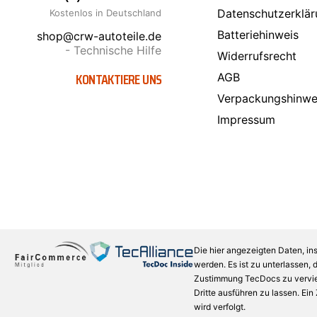
OSRAM
2
Datenschutzerklär
Kostenlos in Deutschland
PEMCO
16
Batteriehinweis
shop@crw-autoteile.de
PETEC
5
- Technische Hilfe
Widerrufsrecht
PHILIPS
1
KONTAKTIERE UNS
AGB
PRESTO
4
Verpackungshinwe
SCT-GERMANY
1
Impressum
SONAX
121
TYC
3
VALEO
1
ZIMMERMANN
5
Die hier angezeigten Daten, in
werden. Es ist zu unterlassen,
Zustimmung TecDocs zu verviel
Dritte ausführen zu lassen. Ei
wird verfolgt.