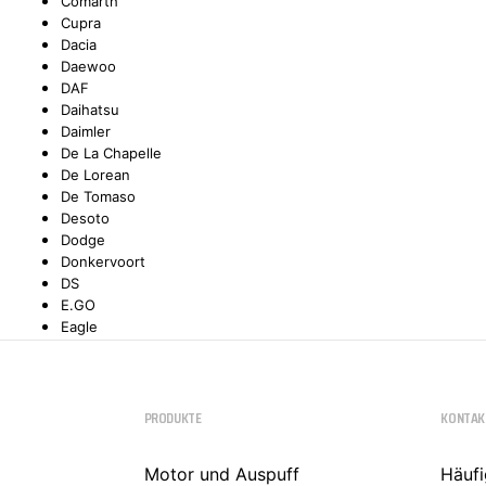
Comarth
Cupra
Dacia
Daewoo
DAF
Daihatsu
Daimler
De La Chapelle
De Lorean
De Tomaso
Desoto
Dodge
Donkervoort
DS
E.GO
Eagle
Ebro
Effedi
Elaris
Fargo
PRODUKTE
KONTAK
Ferrari
Fiat
Motor und Auspuff
Häufi
Ford