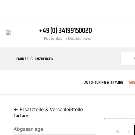
+49 (0) 34199150020
Kostenlos in Deutschland
FAHRZEUG HINZUFÜGEN
AUTO-TUNING & -STYLING
ERS
← Ersatzteile & Verschleißteile
BLINKER
ABGASANLAGE
ADDITIVE
ABAKUS
WERKSTATT
BODYKITS
BREMSANLAG
BREMSFLÜSS
A.B.S.
CarCare
Abgasanlage