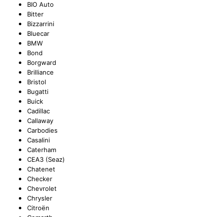
BIO Auto
Bitter
TYC
Bizzarrini
Bluecar
BMW
Bond
Borgward
Brilliance
Bristol
Bugatti
Buick
Cadillac
Callaway
Carbodies
Casalini
Caterham
CEA3 (Seaz)
Chatenet
Checker
Chevrolet
Chrysler
Citroën