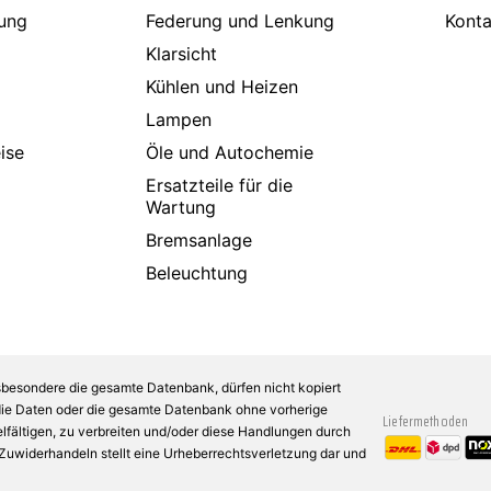
Ford Asia/Oceania
ung
Federung und Lenkung
Konta
FORD USA
Klarsicht
Freightliner
FSO
Kühlen und Heizen
GAC NE
Lampen
GAZ
Geely
ise
Öle und Autochemie
Genesis
Ersatzteile für die
GEO
Wartung
German E-Cars
Ginetta
Bremsanlage
Giotti Victoria
Beleuchtung
Glas
GMC
GME
Goupil
Grecav
Groz
sbesondere die gesamte Datenbank, dürfen nicht kopiert
Gumpert
 die Daten oder die gesamte Datenbank ohne vorherige
Liefermethoden
Hillman
fältigen, zu verbreiten und/oder diese Handlungen durch
Holden
n Zuwiderhandeln stellt eine Urheberrechtsverletzung dar und
Honda