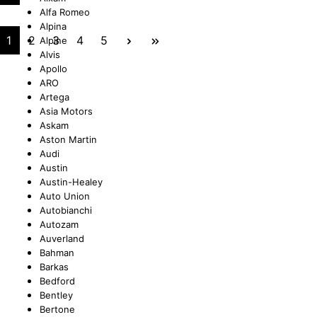
Alfa Romeo
Alpina
UNGEN
TUNG
STOSSSTANGEN
FEDERUNG/DÄMPFUNG
ÖLE
CASTROL
1
2
3
4
5
Alpine
Alvis
Apollo
ARO
Artega
ETRIEBE
CTRIC
KÜHLUNG
JOM
Asia Motors
Askam
Aston Martin
Audi
Austin
Austin-Healey
NIGUNG
ZWEIRAD
MOTUL
Auto Union
Autobianchi
Autozam
Auverland
Bahman
PETEC
Barkas
Bedford
Bentley
Bertone