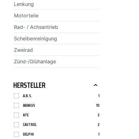
Lenkung
SCT-GERMANY
SONAX
Motorteile
Rad- / Achsantrieb
Scheibenreinigung
Zweirad
Zünd-/Glühanlage
HERSTELLER
A.B.S.
1
ABAKUS
10
ATE
2
CASTROL
2
DELPHI
1