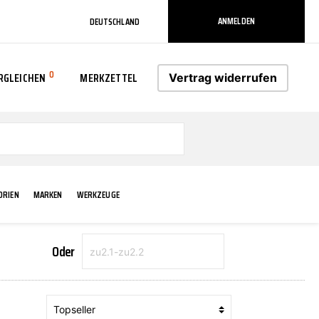
ANMELDEN
DEUTSCHLAND
0
RGLEICHEN
MERKZETTEL
Vertrag widerrufen
0
ORIEN
MARKEN
WERKZEUGE
Oder
RADLAUF KOTFLÜGEL
ELEKTRIK
TECHNIK & WARTUNG
AS-PL
RÜCKLEUCHTEN
ACHS-/RADAUFHÄNGUNG
SCHMIERMITTEL/FETTE
ATE
VERBREITERUNG