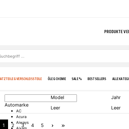
PRODUKTE VE
ATZTEILE & VERSCHLEISSTEILE
ÖLE & CHEMIE
SALE %
BESTSELLERS
ALLE KATEG
Model
Jahr
Automarke
Leer
Leer
E
IGKEIT
KÜHLERGRILL
CARCARE
FROSTSCHUTZ
ADDINOL
AC
Acura
Aiways
1
2
3
4
5
Aixam