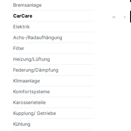
Bremsanlage
SCHEINWERFER
FILTER
BMW
SCHEIBENWASCHANLAGENREINIGER
SPORTFEDER
HEIZUNG/LÜF
KLEBSTOFFE
BOSCH
CarCare
Elektrik
Achs-/Radaufhängung
KAROSSERIETEILE
FANFARO
KUPPLUNG/ G
GENERAL ELE
Filter
Heizung/Lüftung
Federung/Dämpfung
RAD- / ACHSANTRIEB
MANNOL
SCHEIBENREI
MERCEDES
Klimaanlage
Komfortsysteme
Karosserieteile
OSRAM
PEMCO
Kupplung/ Getriebe
Kühlung