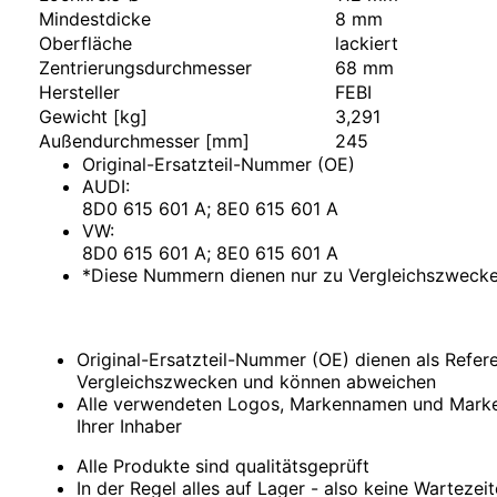
Comarth
Mindestdicke
8 mm
Cupra
Oberfläche
lackiert
Dacia
Zentrierungsdurchmesser
68 mm
Daewoo
Hersteller
FEBI
DAF
Daihatsu
Gewicht [kg]
3,291
Daimler
Außendurchmesser [mm]
245
De La Chapelle
Original-Ersatzteil-Nummer (OE)
De Lorean
AUDI:
De Tomaso
8D0 615 601 A; 8E0 615 601 A
Desoto
VW:
Dodge
8D0 615 601 A; 8E0 615 601 A
Donkervoort
*Diese Nummern dienen nur zu Vergleichszweck
DS
E.GO
Eagle
Ebro
Original-Ersatzteil-Nummer (OE) dienen als Refe
Effedi
Vergleichszwecken und können abweichen
Elaris
Alle verwendeten Logos, Markennamen und Marke
Fargo
Ihrer Inhaber
Ferrari
Alle Produkte sind qualitätsgeprüft
Fiat
In der Regel alles auf Lager - also keine Wartezei
Ford