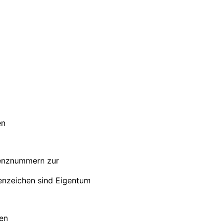
en
renznummern zur
nzeichen sind Eigentum
ten