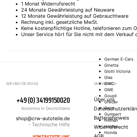
1 Monat Widerrufsrecht
Ford Asia/Oceani
24 Monate Gewährleistung auf Neuware
FORD USA
12 Monate Gewährleistung auf Gebrauchtware
Freightliner
Rechnung inkl. gesetzliche MwSt.
FSO
Keine kostenpflichtige Hotline, telefonieren zum Or
GAC NE
Unser Service hört für Sie nicht mit dem Verkauf 
GAZ
Geely
Genesis
GEO
German E-Cars
Ginetta
Giotti Victoria
Glas
WIR SIND FÜR DICH DA
UNTERNEHMEN
GMC
GME
Goupil
+49 (0) 34199150020
Über uns
Grecav
Datenschutzerklär
Groz
Kostenlos in Deutschland
Gumpert
Batteriehinweis
shop@crw-autoteile.de
Hillman
- Technische Hilfe
Widerrufsrecht
Holden
Honda
AGB