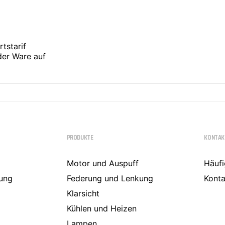
a
tstarif
der Ware auf
PRODUKTE
KONTAK
Motor und Auspuff
Häufi
ung
Federung und Lenkung
Konta
Klarsicht
Kühlen und Heizen
Lampen