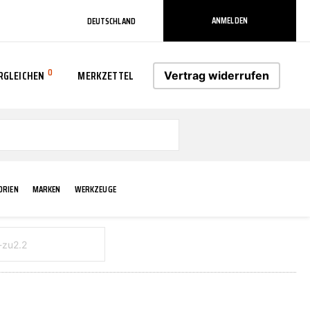
ANMELDEN
DEUTSCHLAND
0
RGLEICHEN
MERKZETTEL
Vertrag widerrufen
0
ORIEN
MARKEN
WERKZEUGE
RADLAUF KOTFLÜGEL
ELEKTRIK
TECHNIK & WARTUNG
AS-PL
RÜCKLEUCHTEN
ACHS-/RADAUFHÄNGUNG
SCHMIERMITTEL/FETTE
ATE
VERBREITERUNG