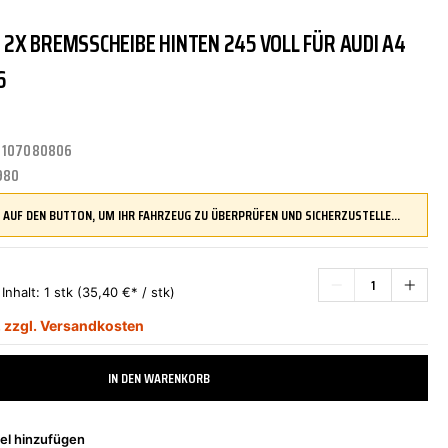
N 2X BREMSSCHEIBE HINTEN 245 VOLL FÜR AUDI A4
TRITTBRETTER
KLIMAANLAGE
DR.WACK
REINIGUNGS-/PFLEGEMITTEL
ÜBERROLLBÜGEL
KOMFORTSYSTEME
DUPLI-COLOR
6
:
107080806
LENKUNG
LIQUI MOLY
MOTORTEILE
MANN FILTER
980
DRÜCKEN SIE AUF DEN BUTTON, UM IHR FAHRZEUG ZU ÜBERPRÜFEN UND SICHERZUSTELLEN, DASS DIESES TEIL KOMPATIBEL IST, BEVOR SIE ES BESTELLEN
ZÜND-/GLÜHANLAGE
NAP CARPARTS
NEOLUX
*
Inhalt:
1 stk
(35,40 €* / stk)
,
zzgl. Versandkosten
PHILIPS
PRESTO
IN DEN WARENKORB
el hinzufügen