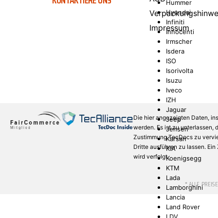
KONTAKTIERE UNS
Hummer
Verpackungshinwe
Hyundai
Infiniti
Impressum
Innocenti
Irmscher
Isdera
ISO
Isorivolta
Isuzu
Iveco
IZH
Jaguar
Die hier angezeigten Daten, in
Jeep
werden. Es ist zu unterlassen,
Jensen
Zustimmung TecDocs zu verviel
Karsan
Dritte ausführen zu lassen. Ei
KIA
wird verfolgt.
Koenigsegg
KTM
Lada
* ALLE PREIS
Lamborghini
Lancia
Land Rover
LDV