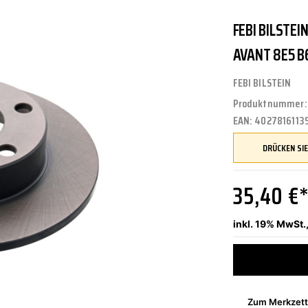
FEBI BILSTEI
UNGEN
TUNG
STOSSSTANGEN
FEDERUNG/DÄMPFUNG
ÖLE
CASTROL
AVANT 8E5 B
FEBI BILSTEIN
Produktnummer
ETRIEBE
CTRIC
KÜHLUNG
JOM
EAN:
4027816113
NIGUNG
ZWEIRAD
MOTUL
35,40 €
inkl. 19% MwSt.
PETEC
Zum Merkzett