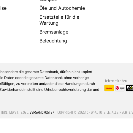
ise
Öle und Autochemie
Ersatzteile für die
Wartung
Bremsanlage
Beleuchtung
sbesondere die gesamte Datenbank, dürfen nicht kopiert
 die Daten oder die gesamte Datenbank ohne vorherige
Liefermethoden
fältigen, zu verbreiten und/oder diese Handlungen durch
n Zuwiderhandeln stellt eine Urheberrechtsverletzung dar und
E INKL. MWST., ZZGL.
VERSANDKOSTEN
| COPYRIGHT © 2023 CRW-AUTOTEILE. ALLE RECHTE 