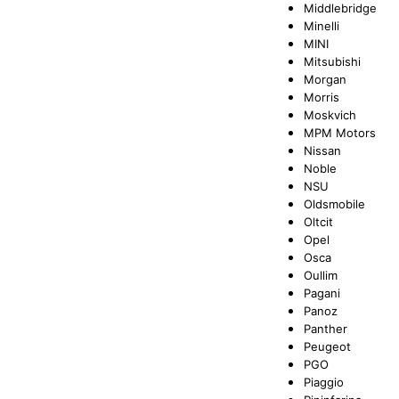
Middlebridge
Minelli
MINI
Mitsubishi
Morgan
Morris
Moskvich
MPM Motors
Nissan
Noble
NSU
Oldsmobile
Oltcit
Opel
Osca
Oullim
Pagani
Panoz
Panther
Peugeot
PGO
Piaggio