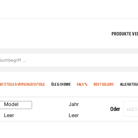
PRODUKTE VE
ATZTEILE & VERSCHLEISSTEILE
ÖLE & CHEMIE
SALE %
BESTSELLERS
ALLE KATEG
Model
Jahr
Oder
Leer
Leer
E
IGKEIT
KÜHLERGRILL
CARCARE
FROSTSCHUTZ
ADDINOL