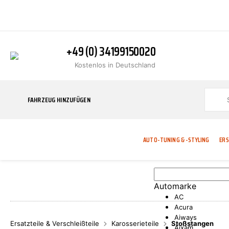
+49 (0) 34199150020
Kostenlos in Deutschland
FAHRZEUG HINZUFÜGEN
AUTO-TUNING & -STYLING
ERS
Automarke
BLINKER
ABGASANLAGE
ADDITIVE
ABAKUS
WERKSTATT
BODYKITS
BREMSANLAG
BREMSFLÜSS
A.B.S.
AC
Acura
Aiways
Ersatzteile & Verschleißteile
Karosserieteile
Stoßstangen
Aixam