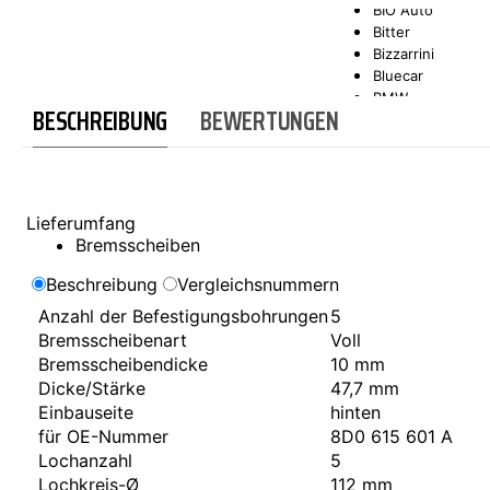
BIO Auto
Bitter
SCT-GERMANY
SONAX
Bizzarrini
Bluecar
BMW
BESCHREIBUNG
BEWERTUNGEN
Bond
Borgward
Brilliance
Bristol
Bugatti
Lieferumfang
Buick
Bremsscheiben
Cadillac
Callaway
Beschreibung
Vergleichsnummern
Carbodies
Anzahl der Befestigungsbohrungen
5
Casalini
Bremsscheibenart
Voll
Caterham
CEA3 (Seaz)
Bremsscheibendicke
10 mm
Chatenet
Dicke/Stärke
47,7 mm
Checker
Einbauseite
hinten
Chevrolet
für OE-Nummer
8D0 615 601 A
Chrysler
Lochanzahl
5
Citroën
Lochkreis-Ø
112 mm