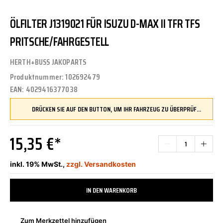
ÖLFILTER J1319021 FÜR ISUZU D-MAX II TFR TFS
PRITSCHE/FAHRGESTELL
HERTH+BUSS JAKOPARTS
Produktnummer:
102692479
EAN:
4029416377038
DRÜCKEN SIE AUF DEN BUTTON, UM IHR FAHRZEUG ZU ÜBERPRÜFEN UND SICHERZUSTELLEN, DASS DIESES TEIL KOMPATIBEL IST, BEVOR SIE ES BESTELLEN
15,35 €*
inkl. 19% MwSt.,
zzgl. Versandkosten
IN DEN WARENKORB
Zum Merkzettel hinzufügen