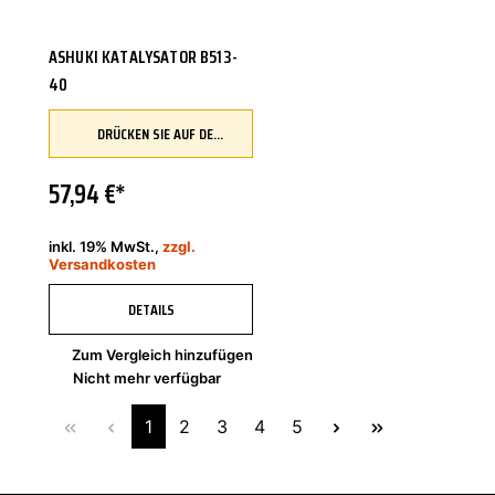
ASHUKI KATALYSATOR B513-
40
DRÜCKEN SIE AUF DEN BUTTON, UM IHR FAHRZEUG ZU ÜBERPRÜFEN UND SICHERZUSTELLEN, DASS DIESES TEIL KOMPATIBEL IST, BEVOR SIE ES BESTELLEN
57,94 €*
inkl. 19% MwSt.,
zzgl.
Versandkosten
DETAILS
Zum Vergleich hinzufügen
Nicht mehr verfügbar
1
2
3
4
5