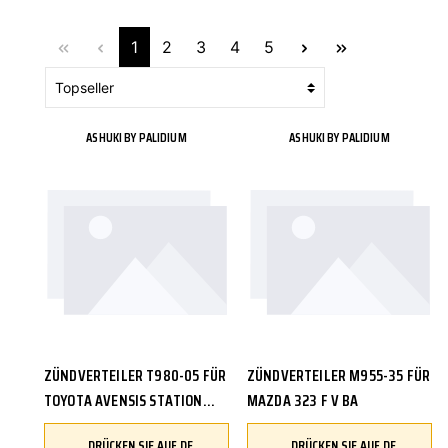
1
2
3
4
5
ASHUKI BY PALIDIUM
ASHUKI BY PALIDIUM
ZÜNDVERTEILER T980-05 FÜR
ZÜNDVERTEILER M955-35 FÜR
TOYOTA AVENSIS STATION
MAZDA 323 F V BA
WAGON _T22_
DRÜCKEN SIE AUF DEN BUTTON, UM IHR FAHRZEUG ZU ÜBERPRÜFEN UND SICHERZUSTELLEN, DASS DIESES TEIL KOMPATIBEL IST, BEVOR SIE ES BESTELLEN
DRÜCKEN SIE AUF DEN BUTTON, UM IHR FAHRZEUG ZU ÜBERPRÜFEN UND SICHERZUSTELLEN, DASS DIESES TEIL KOMPATIBEL IST, BEVOR SIE ES BESTELLEN