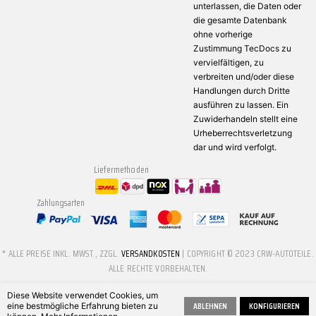
unterlassen, die Daten oder
die gesamte Datenbank
ohne vorherige
Zustimmung TecDocs zu
vervielfältigen, zu
verbreiten und/oder diese
Handlungen durch Dritte
ausführen zu lassen. Ein
Zuwiderhandeln stellt eine
Urheberrechtsverletzung
dar und wird verfolgt.
Liefermethoden
Zahlungsarten
* ALLE PREISE INKL. MWST., ZZGL.
VERSANDKOSTEN
| COPYRIGHT © 2023 CRW-AUTOTEILE.
ALLE RECHTE VORBEHALTEN.
Diese Website verwendet Cookies, um
ABLEHNEN
KONFIGURIEREN
eine bestmögliche Erfahrung bieten zu