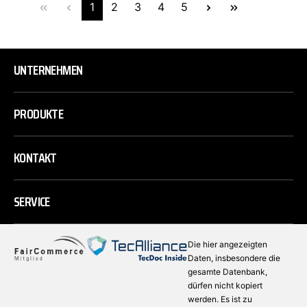
1
2
3
4
5
UNTERNEHMEN
PRODUKTE
KONTAKT
SERVICE
Die hier angezeigten
Daten, insbesondere die
gesamte Datenbank,
dürfen nicht kopiert
werden. Es ist zu