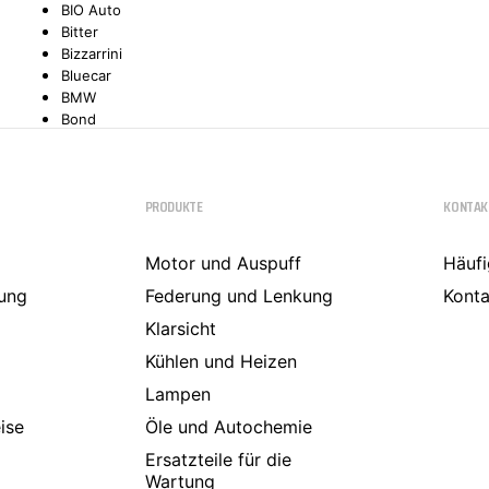
BIO Auto
Bitter
TYC
Bizzarrini
Bluecar
BMW
Bond
Borgward
Brilliance
Bristol
PRODUKTE
KONTAK
Bugatti
Buick
Cadillac
Motor und Auspuff
Häufi
Callaway
ung
Carbodies
Federung und Lenkung
Konta
Casalini
Klarsicht
Caterham
CEA3 (Seaz)
Kühlen und Heizen
Chatenet
Lampen
Checker
ise
Chevrolet
Öle und Autochemie
Chrysler
Ersatzteile für die
Citroën
Wartung