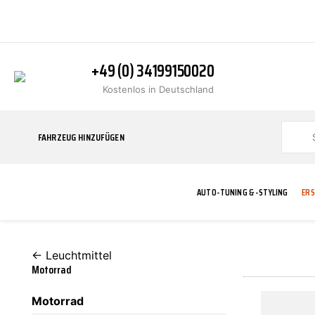
+49 (0) 34199150020
Kostenlos in Deutschland
FAHRZEUG HINZUFÜGEN
AUTO-TUNING & -STYLING
ERS
← Leuchtmittel
BLINKER
ABGASANLAGE
ADDITIVE
ABAKUS
WERKSTATT
BODYKITS
BREMSANLAG
BREMSFLÜSS
A.B.S.
Motorrad
Motorrad