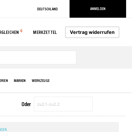
ANMELDEN
DEUTSCHLAND
0
RGLEICHEN
MERKZETTEL
Vertrag widerrufen
0
ORIEN
MARKEN
WERKZEUGE
Oder
RADLAUF KOTFLÜGEL
ELEKTRIK
TECHNIK & WARTUNG
AS-PL
RÜCKLEUCHTEN
ACHS-/RADAUFHÄNGUNG
SCHMIERMITTEL/FETTE
ATE
VERBREITERUNG
NDEN.