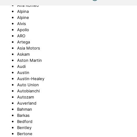
Alfa Romeo
Alpina
UNGEN
TUNG
STOSSSTANGEN
FEDERUNG/DÄMPFUNG
ÖLE
CASTROL
Alpine
Alvis
Apollo
ARO
Artega
ETRIEBE
CTRIC
KÜHLUNG
JOM
Asia Motors
Askam
Aston Martin
Audi
Austin
Austin-Healey
NIGUNG
ZWEIRAD
MOTUL
Auto Union
Autobianchi
Autozam
Auverland
Bahman
PETEC
Barkas
Bedford
Bentley
Bertone