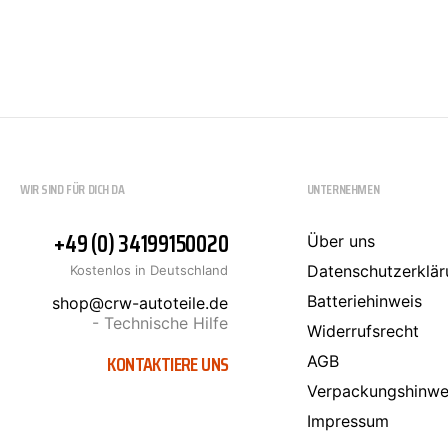
SCT-GERMANY
SONAX
WIR SIND FÜR DICH DA
UNTERNEHMEN
+49 (0) 34199150020
Über uns
Datenschutzerklär
Kostenlos in Deutschland
Batteriehinweis
shop@crw-autoteile.de
- Technische Hilfe
Widerrufsrecht
KONTAKTIERE UNS
AGB
Verpackungshinwe
Impressum