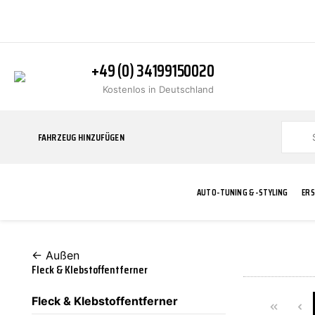
+49 (0) 34199150020
Kostenlos in Deutschland
FAHRZEUG HINZUFÜGEN
AUTO-TUNING & -STYLING
ERS
← Außen
BLINKER
ABGASANLAGE
ADDITIVE
ABAKUS
WERKSTATT
BODYKITS
BREMSANLAG
BREMSFLÜSS
A.B.S.
Fleck & Klebstoffentferner
Fleck & Klebstoffentferner