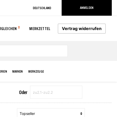
ANMELDEN
DEUTSCHLAND
0
RGLEICHEN
MERKZETTEL
Vertrag widerrufen
0
ORIEN
MARKEN
WERKZEUGE
Oder
RADLAUF KOTFLÜGEL
ELEKTRIK
TECHNIK & WARTUNG
AS-PL
RÜCKLEUCHTEN
ACHS-/RADAUFHÄNGUNG
SCHMIERMITTEL/FETTE
ATE
VERBREITERUNG