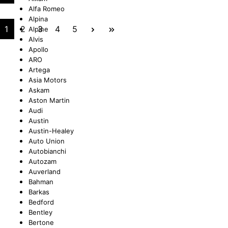
Alfa Romeo
Alpina
UNGEN
TUNG
STOSSSTANGEN
FEDERUNG/DÄMPFUNG
ÖLE
CASTROL
1
2
3
4
5
Alpine
Alvis
Apollo
ARO
Artega
ETRIEBE
CTRIC
KÜHLUNG
JOM
Asia Motors
Askam
Aston Martin
Audi
Austin
Austin-Healey
NIGUNG
ZWEIRAD
MOTUL
Auto Union
Autobianchi
Autozam
Auverland
Bahman
PETEC
Barkas
Bedford
Bentley
Bertone