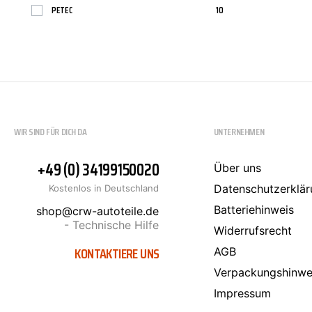
PETEC
10
SCT-GERMANY
SONAX
PRESTO
3
SONAX
60
WIR SIND FÜR DICH DA
UNTERNEHMEN
+49 (0) 34199150020
Über uns
Datenschutzerklär
Kostenlos in Deutschland
Batteriehinweis
shop@crw-autoteile.de
- Technische Hilfe
Widerrufsrecht
KONTAKTIERE UNS
AGB
Verpackungshinwe
Impressum