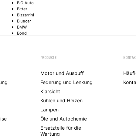
BIO Auto
Bitter
TYC
Bizzarrini
Bluecar
BMW
Bond
Borgward
Brilliance
Bristol
PRODUKTE
KONTAK
Bugatti
Buick
Cadillac
Motor und Auspuff
Häufi
Callaway
ung
Carbodies
Federung und Lenkung
Konta
Casalini
Klarsicht
Caterham
CEA3 (Seaz)
Kühlen und Heizen
Chatenet
Lampen
Checker
ise
Chevrolet
Öle und Autochemie
Chrysler
Ersatzteile für die
Citroën
Wartung