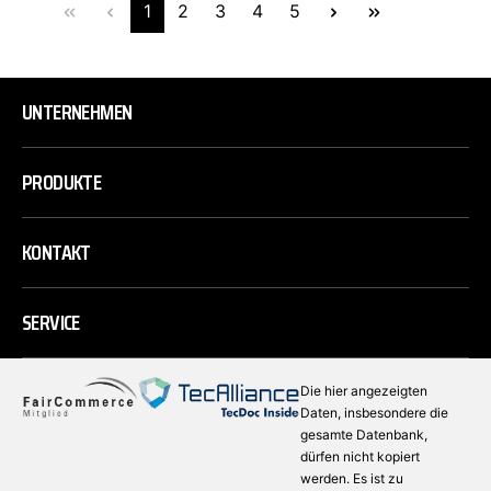
1
2
3
4
5
UNTERNEHMEN
PRODUKTE
KONTAKT
SERVICE
Die hier angezeigten
Daten, insbesondere die
gesamte Datenbank,
dürfen nicht kopiert
werden. Es ist zu