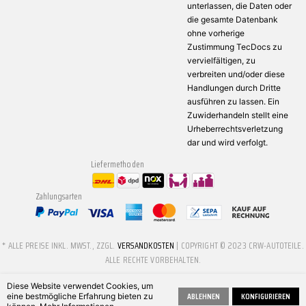
unterlassen, die Daten oder
die gesamte Datenbank
ohne vorherige
Zustimmung TecDocs zu
vervielfältigen, zu
verbreiten und/oder diese
Handlungen durch Dritte
ausführen zu lassen. Ein
Zuwiderhandeln stellt eine
Urheberrechtsverletzung
dar und wird verfolgt.
Liefermethoden
Zahlungsarten
* ALLE PREISE INKL. MWST., ZZGL.
VERSANDKOSTEN
| COPYRIGHT © 2023 CRW-AUTOTEILE.
ALLE RECHTE VORBEHALTEN.
Diese Website verwendet Cookies, um
ABLEHNEN
KONFIGURIEREN
eine bestmögliche Erfahrung bieten zu