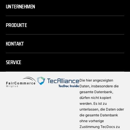
UNTERNEHMEN
PRODUKTE
KONTAKT
SERVICE
Die hier angezeigten
Daten, insbesondere die
gesamte Datenbank,
dürfen nicht kopiert
werden. Es ist zu
unterlassen, die Daten oder
die gesamte Datenbank
ohne vorherige
Zustimmung TecDocs zu