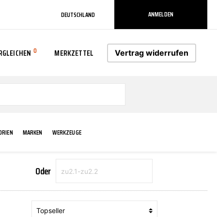
ANMELDEN
DEUTSCHLAND
0
RGLEICHEN
MERKZETTEL
Vertrag widerrufen
0
ORIEN
MARKEN
WERKZEUGE
Oder
RADLAUF KOTFLÜGEL
ELEKTRIK
TECHNIK & WARTUNG
AS-PL
RÜCKLEUCHTEN
ACHS-/RADAUFHÄNGUNG
SCHMIERMITTEL/FETTE
ATE
VERBREITERUNG