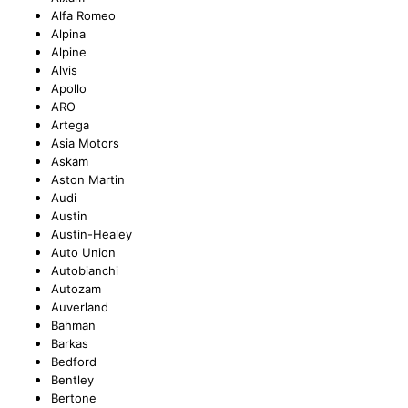
Alfa Romeo
Alpina
UNGEN
TUNG
STOSSSTANGEN
FEDERUNG/DÄMPFUNG
ÖLE
CASTROL
Alpine
Alvis
Apollo
ARO
Artega
ETRIEBE
CTRIC
KÜHLUNG
JOM
Asia Motors
Askam
Aston Martin
Audi
Austin
Austin-Healey
NIGUNG
ZWEIRAD
MOTUL
Auto Union
Autobianchi
Autozam
Auverland
Bahman
PETEC
Barkas
Bedford
Bentley
Bertone