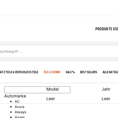
PRODUKTE VE
ATZTEILE & VERSCHLEISSTEILE
ÖLE & CHEMIE
SALE %
BESTSELLERS
ALLE KATEG
Model
Jahr
Automarke
Leer
Leer
E
IGKEIT
KÜHLERGRILL
CARCARE
FROSTSCHUTZ
ADDINOL
AC
Acura
Aiways
Aixam