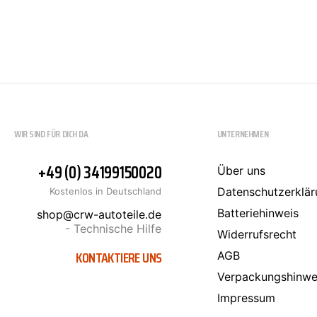
SCT-GERMANY
SONAX
WIR SIND FÜR DICH DA
UNTERNEHMEN
+49 (0) 34199150020
Über uns
Datenschutzerklär
Kostenlos in Deutschland
Batteriehinweis
shop@crw-autoteile.de
- Technische Hilfe
Widerrufsrecht
KONTAKTIERE UNS
AGB
Verpackungshinwe
Impressum