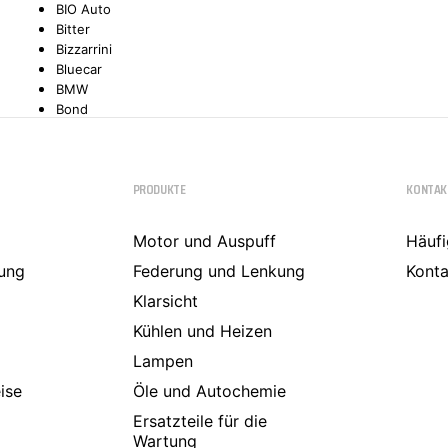
BIO Auto
Bitter
TYC
Bizzarrini
Bluecar
BMW
Bond
Borgward
Brilliance
Bristol
PRODUKTE
KONTAK
Bugatti
Buick
Cadillac
Motor und Auspuff
Häufi
Callaway
ung
Carbodies
Federung und Lenkung
Konta
Casalini
Klarsicht
Caterham
CEA3 (Seaz)
Kühlen und Heizen
Chatenet
Lampen
Checker
ise
Chevrolet
Öle und Autochemie
Chrysler
Ersatzteile für die
Citroën
Wartung