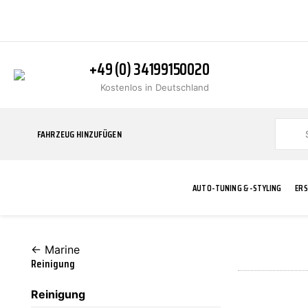
+49 (0) 34199150020
Kostenlos in Deutschland
FAHRZEUG HINZUFÜGEN
AUTO-TUNING & -STYLING
ERS
← Marine
BLINKER
ABGASANLAGE
ADDITIVE
ABAKUS
WERKSTATT
BODYKITS
BREMSANLAG
BREMSFLÜSS
A.B.S.
Reinigung
Reinigung