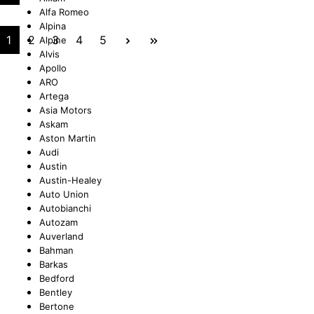
Alfa Romeo
Alpina
UNGEN
TUNG
STOSSSTANGEN
FEDERUNG/DÄMPFUNG
ÖLE
CASTROL
1
2
3
4
5
Alpine
Alvis
Apollo
ARO
Artega
ETRIEBE
CTRIC
KÜHLUNG
JOM
Asia Motors
Askam
Aston Martin
Audi
Austin
Austin-Healey
NIGUNG
ZWEIRAD
MOTUL
Auto Union
Autobianchi
Autozam
Auverland
Bahman
PETEC
Barkas
Bedford
Bentley
Bertone