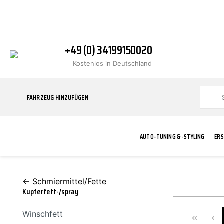
+49 (0) 34199150020
Kostenlos in Deutschland
FAHRZEUG HINZUFÜGEN
AUTO-TUNING & -STYLING
ERS
← Schmiermittel/Fette
BLINKER
ABGASANLAGE
ADDITIVE
ABAKUS
WERKSTATT
BODYKITS
BREMSANLAG
BREMSFLÜSS
A.B.S.
Kupferfett-/spray
Winschfett