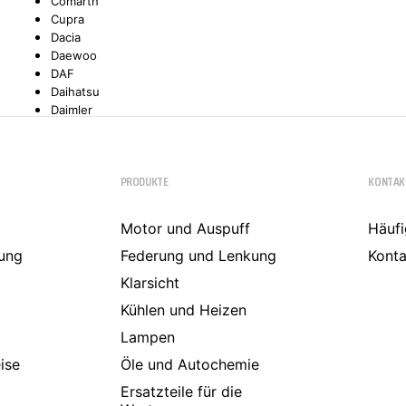
Comarth
Cupra
Dacia
Daewoo
DAF
Daihatsu
Daimler
De La Chapelle
De Lorean
De Tomaso
PRODUKTE
KONTAK
Desoto
Dodge
Donkervoort
Motor und Auspuff
Häufi
DS
ung
Federung und Lenkung
Konta
E.GO
Eagle
Klarsicht
Ebro
Kühlen und Heizen
Effedi
Elaris
Lampen
Fargo
ise
Öle und Autochemie
Ferrari
Fiat
Ersatzteile für die
Ford