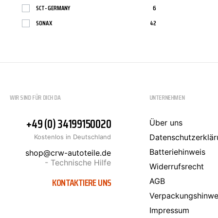
SCT-GERMANY
6
SONAX
42
WIR SIND FÜR DICH DA
UNTERNEHMEN
+49 (0) 34199150020
Über uns
Datenschutzerklär
Kostenlos in Deutschland
Batteriehinweis
shop@crw-autoteile.de
- Technische Hilfe
Widerrufsrecht
KONTAKTIERE UNS
AGB
Verpackungshinwe
Impressum