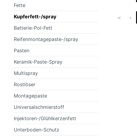
Fette
SCHEINWERFER
FILTER
BMW
SCHEIBENWASCHANLAGENREINIGER
SPORTFEDER
HEIZUNG/LÜF
KLEBSTOFFE
BOSCH
Kupferfett-/spray
Batterie-Pol-Fett
Reifenmontagepaste-/spray
KAROSSERIETEILE
FANFARO
KUPPLUNG/ G
GENERAL ELE
Pasten
Keramik-Paste-Spray
Multispray
RAD- / ACHSANTRIEB
MANNOL
SCHEIBENREI
MERCEDES
Rostlöser
Montagepaste
Universalschmierstoff
OSRAM
PEMCO
Injektoren-/Glühlkerzenfett
Unterboden-Schutz