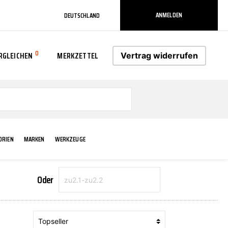
ANMELDEN
DEUTSCHLAND
0
RGLEICHEN
MERKZETTEL
Vertrag widerrufen
0
ORIEN
MARKEN
WERKZEUGE
Oder
RADLAUF KOTFLÜGEL
ELEKTRIK
TECHNIK & WARTUNG
AS-PL
RÜCKLEUCHTEN
ACHS-/RADAUFHÄNGUNG
SCHMIERMITTEL/FETTE
ATE
VERBREITERUNG