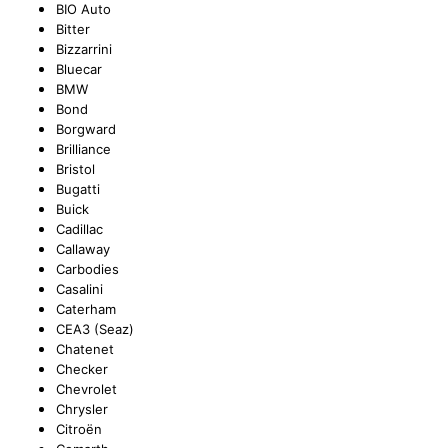
BIO Auto
Bitter
TYC
Bizzarrini
Bluecar
BMW
Bond
Borgward
Brilliance
Bristol
Bugatti
Buick
Cadillac
Callaway
Carbodies
Casalini
Caterham
CEA3 (Seaz)
Chatenet
Checker
Chevrolet
Chrysler
Citroën