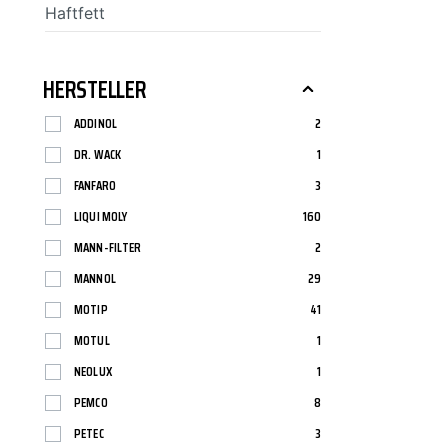
Haftfett
SCT-GERMANY
SONAX
HERSTELLER
ADDINOL
2
DR. WACK
1
FANFARO
3
LIQUI MOLY
160
MANN-FILTER
2
MANNOL
29
MOTIP
41
MOTUL
1
NEOLUX
1
PEMCO
8
PETEC
3