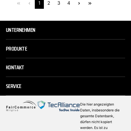
1
2
3
4
UNTERNEHMEN
PRODUKTE
KONTAKT
SERVICE
Die hier angezeigten
Daten, insbesondere die
gesamte Datenbank,
dürfen nicht kopiert
werden. Es ist zu