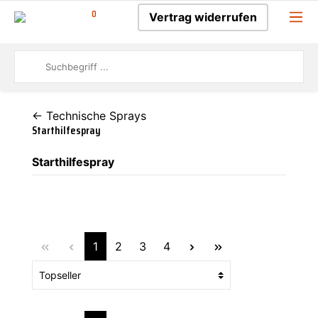
0
Vertrag widerrufen
← Technische Sprays
Starthilfespray
Starthilfespray
1
2
3
4