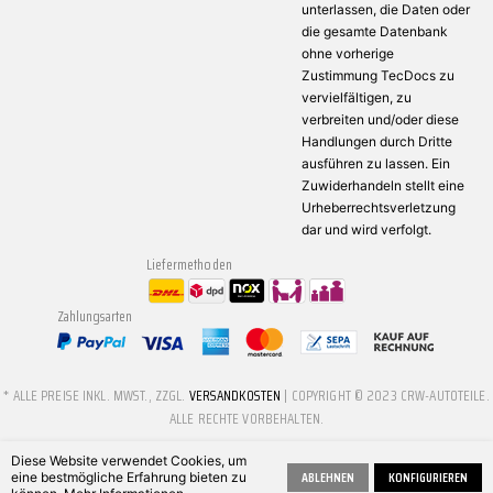
unterlassen, die Daten oder
die gesamte Datenbank
ohne vorherige
Zustimmung TecDocs zu
vervielfältigen, zu
verbreiten und/oder diese
Handlungen durch Dritte
ausführen zu lassen. Ein
Zuwiderhandeln stellt eine
Urheberrechtsverletzung
dar und wird verfolgt.
Liefermethoden
Zahlungsarten
* ALLE PREISE INKL. MWST., ZZGL.
VERSANDKOSTEN
| COPYRIGHT © 2023 CRW-AUTOTEILE.
ALLE RECHTE VORBEHALTEN.
Diese Website verwendet Cookies, um
ABLEHNEN
KONFIGURIEREN
eine bestmögliche Erfahrung bieten zu