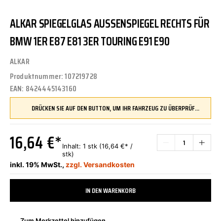
ALKAR SPIEGELGLAS AUSSENSPIEGEL RECHTS FÜR B
MW 1ER E87 E81 3ER TOURING E91 E90
ALKAR
Produktnummer:
107219728
EAN:
8424445143160
DRÜCKEN SIE AUF DEN BUTTON, UM IHR FAHRZEUG ZU ÜBERPRÜFEN UND SICHERZUSTELLEN, DASS DIESES TEIL KOMPATIBEL IST, BEVOR SIE ES BESTELLEN
16,64 €*
Inhalt:
1 stk
(16,64 €* /
stk)
inkl. 19% MwSt.,
zzgl. Versandkosten
IN DEN WARENKORB
Zum Merkzettel hinzufügen