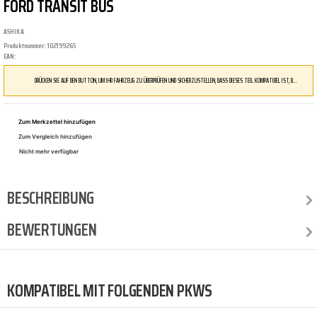
FORD TRANSIT BUS
ASHIKA
Produktnummer:
102199265
EAN:
DRÜCKEN SIE AUF DEN BUTTON, UM IHR FAHRZEUG ZU ÜBERPRÜFEN UND SICHERZUSTELLEN, DASS DIESES TEIL KOMPATIBEL IST, BEVOR SIE ES BESTELLEN
Zum Merkzettel hinzufügen
Zum Vergleich hinzufügen
Nicht mehr verfügbar
BESCHREIBUNG
BEWERTUNGEN
KOMPATIBEL MIT FOLGENDEN PKWS