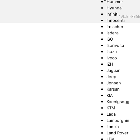
Hummer
Hyundai
Infiniti
* ALLE PREIS
Innocenti
Irmscher
Isdera
ISO
Isorivolta
Isuzu
Iveco
IZH
Jaguar
Jeep
Jensen
Karsan
KIA
Koenigsegg
KTM
Lada
Lamborghini
Lancia
Land Rover
LDV