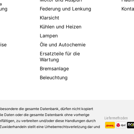
a
ung
Federung und Lenkung
Konta
Klarsicht
Kühlen und Heizen
Lampen
ise
Öle und Autochemie
Ersatzteile für die
Wartung
Bremsanlage
Beleuchtung
sbesondere die gesamte Datenbank, dürfen nicht kopiert
 die Daten oder die gesamte Datenbank ohne vorherige
Liefermethoden
fältigen, zu verbreiten und/oder diese Handlungen durch
n Zuwiderhandeln stellt eine Urheberrechtsverletzung dar und