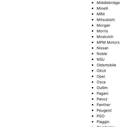
Middlebridge
Minelli
MINI
Mitsubishi
Morgan
Morris
Moskvich
MPM Motors
Nissan
Noble
NSU
Oldsmobile
Oltcit
Opel
Osca
Oullim
Pagani
Panoz
Panther
Peugeot
PGO
Piaggio