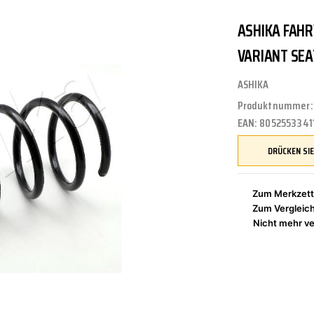
ASHIKA FAH
UNGEN
TUNG
STOSSSTANGEN
FEDERUNG/DÄMPFUNG
ÖLE
CASTROL
VARIANT SE
ASHIKA
Produktnummer
ETRIEBE
CTRIC
KÜHLUNG
JOM
EAN:
8052553341
NIGUNG
ZWEIRAD
MOTUL
Zum Merkzett
Zum Vergleic
Nicht mehr ve
PETEC