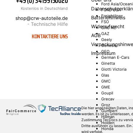
+49 (0) 34199150020
Ford Asia/Oceani
Datenschutzerklär
Kostenlos in Deutschland
FORD USA
Freightliner
Batteriehinweis
shop@crw-autoteile.de
FSO
- Technische Hilfe
Widerrufsrecht
GAC NE
GAZ
KONTAKTIERE UNS
AGB
Geely
Verpackungshinwe
Genesis
GEO
Impressum
German E-Cars
Ginetta
Giotti Victoria
Glas
GMC
GME
Goupil
Grecav
Groz
Die hier angezeigten Daten, in
Gumpert
werden. Es ist zu unterlassen,
Hillman
Zustimmung TecDocs zu verviel
Holden
Dritte ausführen zu lassen. Ei
Honda
wird verfolgt.