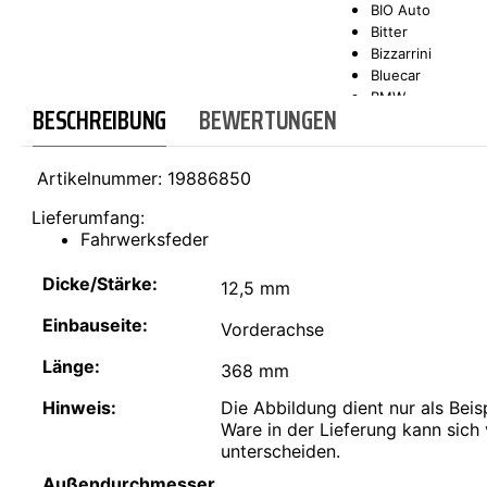
BIO Auto
Bitter
SCT-GERMANY
SONAX
Bizzarrini
Bluecar
BMW
BESCHREIBUNG
BEWERTUNGEN
Bond
Borgward
Brilliance
Artikelnummer:
19886850
Bristol
Bugatti
Lieferumfang:
Buick
Fahrwerksfeder
Cadillac
Callaway
Dicke/Stärke:
12,5 mm
Carbodies
Casalini
Einbauseite:
Vorderachse
Caterham
CEA3 (Seaz)
Länge:
368 mm
Chatenet
Checker
Hinweis:
Die Abbildung dient nur als Beisp
Chevrolet
Ware in der Lieferung kann sich
Chrysler
unterscheiden.
Citroën
Außendurchmesser