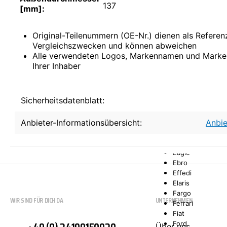
Comarth
137
[mm]:
Cupra
Dacia
Daewoo
Original-Teilenummern (OE-Nr.) dienen als Refere
DAF
Vergleichszwecken und können abweichen
Daihatsu
Alle verwendeten Logos, Markennamen und Marke
Daimler
Ihrer Inhaber
De La Chapelle
De Lorean
De Tomaso
Sicherheitsdatenblatt:
Desoto
Dodge
Anbieter-Informationsübersicht:
Anbie
Donkervoort
DS
E.GO
Eagle
Ebro
Effedi
Elaris
Fargo
WIR SIND FÜR DICH DA
UNTERNEHMEN
Ferrari
Fiat
Ford
Über uns