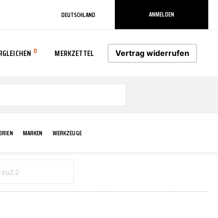
ANMELDEN
DEUTSCHLAND
0
RGLEICHEN
MERKZETTEL
Vertrag widerrufen
0
ORIEN
MARKEN
WERKZEUGE
RADLAUF KOTFLÜGEL
ELEKTRIK
TECHNIK & WARTUNG
AS-PL
RÜCKLEUCHTEN
ACHS-/RADAUFHÄNGUNG
SCHMIERMITTEL/FETTE
ATE
VERBREITERUNG