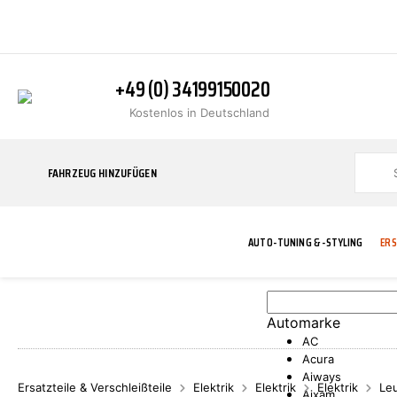
+49 (0) 34199150020
Kostenlos in Deutschland
FAHRZEUG HINZUFÜGEN
AUTO-TUNING & -STYLING
ERS
Automarke
BLINKER
ABGASANLAGE
ADDITIVE
ABAKUS
WERKSTATT
BODYKITS
BREMSANLAG
BREMSFLÜSS
A.B.S.
AC
Acura
Aiways
Ersatzteile & Verschleißteile
Elektrik
Elektrik
Elektrik
Le
Aixam