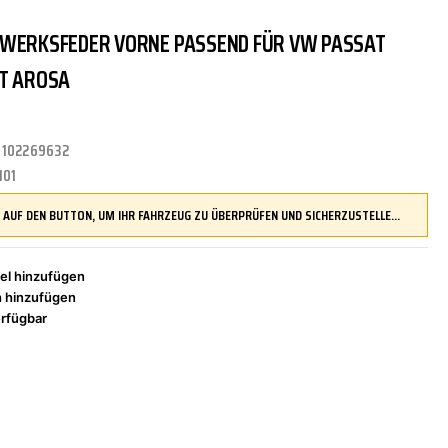
RWERKSFEDER VORNE PASSEND FÜR VW PASSAT
TRITTBRETTER
KLIMAANLAGE
DR.WACK
REINIGUNGS-/PFLEGEMITTEL
ÜBERROLLBÜGEL
KOMFORTSYSTEME
DUPLI-COLOR
AT AROSA
:
102269632
LENKUNG
LIQUI MOLY
MOTORTEILE
MANN FILTER
101
DRÜCKEN SIE AUF DEN BUTTON, UM IHR FAHRZEUG ZU ÜBERPRÜFEN UND SICHERZUSTELLEN, DASS DIESES TEIL KOMPATIBEL IST, BEVOR SIE ES BESTELLEN
ZÜND-/GLÜHANLAGE
NAP CARPARTS
NEOLUX
el hinzufügen
h hinzufügen
rfügbar
PHILIPS
PRESTO