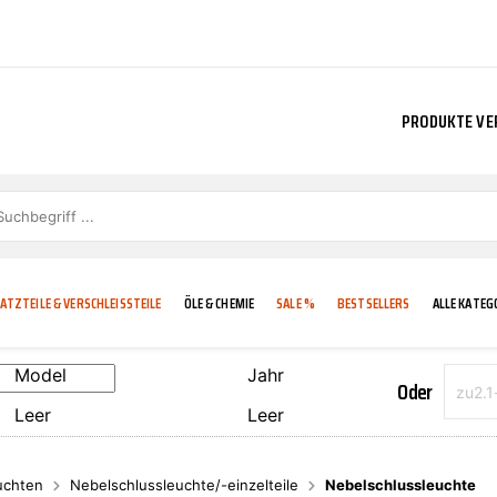
PRODUKTE VE
ATZTEILE & VERSCHLEISSTEILE
ÖLE & CHEMIE
SALE %
BESTSELLERS
ALLE KATEG
Model
Jahr
Oder
Leer
Leer
E
IGKEIT
KÜHLERGRILL
CARCARE
FROSTSCHUTZ
ADDINOL
uchten
Nebelschlussleuchte/-einzelteile
Nebelschlussleuchte