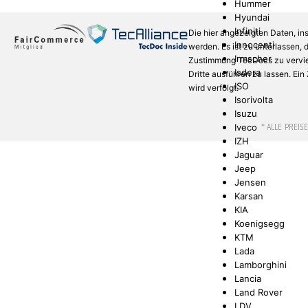
Hummer
Hyundai
Infiniti
Die hier angezeigten Daten, in
Innocenti
werden. Es ist zu unterlassen,
Irmscher
Zustimmung TecDocs zu verviel
Isdera
Dritte ausführen zu lassen. Ei
ISO
wird verfolgt.
Isorivolta
Isuzu
* ALLE PREIS
Iveco
IZH
Jaguar
Jeep
Jensen
Karsan
KIA
Koenigsegg
KTM
Lada
Lamborghini
Lancia
Land Rover
LDV