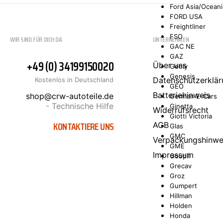
Ford Asia/Oceani
FORD USA
Freightliner
FSO
WIR SIND FÜR DICH DA
UNTERNEHMEN
GAC NE
GAZ
+49 (0) 34199150020
Über uns
Geely
Genesis
Datenschutzerklär
Kostenlos in Deutschland
GEO
Batteriehinweis
shop@crw-autoteile.de
German E-Cars
- Technische Hilfe
Ginetta
Widerrufsrecht
Giotti Victoria
KONTAKTIERE UNS
AGB
Glas
GMC
Verpackungshinwe
GME
Impressum
Goupil
Grecav
Groz
Gumpert
Hillman
Holden
Honda