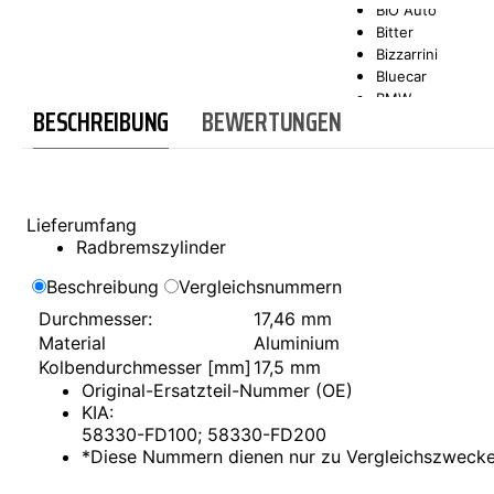
BIO Auto
Bitter
SCT-GERMANY
SONAX
Bizzarrini
Bluecar
BMW
BESCHREIBUNG
BEWERTUNGEN
Bond
Borgward
Brilliance
Bristol
Bugatti
Lieferumfang
Buick
Radbremszylinder
Cadillac
Callaway
Beschreibung
Vergleichsnummern
Carbodies
Durchmesser:
17,46 mm
Casalini
Material
Aluminium
Caterham
CEA3 (Seaz)
Kolbendurchmesser [mm]
17,5 mm
Chatenet
Original-Ersatzteil-Nummer (OE)
Checker
KIA:
Chevrolet
58330-FD100; 58330-FD200
Chrysler
*Diese Nummern dienen nur zu Vergleichszweck
Citroën