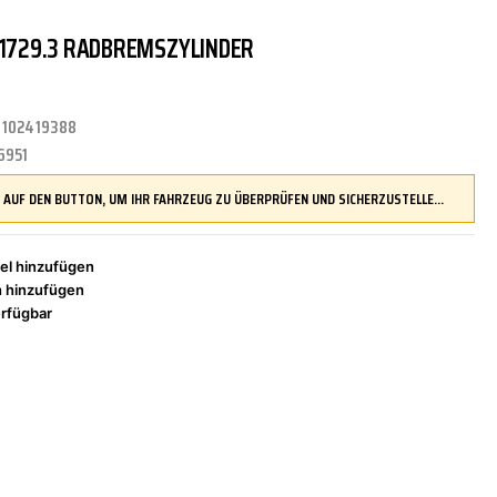
-1729.3 RADBREMSZYLINDER
TRITTBRETTER
KLIMAANLAGE
DR.WACK
REINIGUNGS-/PFLEGEMITTEL
ÜBERROLLBÜGEL
KOMFORTSYSTEME
DUPLI-COLOR
:
102419388
6951
LENKUNG
LIQUI MOLY
MOTORTEILE
MANN FILTER
DRÜCKEN SIE AUF DEN BUTTON, UM IHR FAHRZEUG ZU ÜBERPRÜFEN UND SICHERZUSTELLEN, DASS DIESES TEIL KOMPATIBEL IST, BEVOR SIE ES BESTELLEN
el hinzufügen
h hinzufügen
ZÜND-/GLÜHANLAGE
NAP CARPARTS
NEOLUX
rfügbar
PHILIPS
PRESTO