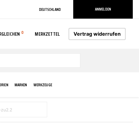
ANMELDEN
DEUTSCHLAND
0
RGLEICHEN
MERKZETTEL
Vertrag widerrufen
0
ORIEN
MARKEN
WERKZEUGE
RADLAUF KOTFLÜGEL
ELEKTRIK
TECHNIK & WARTUNG
AS-PL
RÜCKLEUCHTEN
ACHS-/RADAUFHÄNGUNG
SCHMIERMITTEL/FETTE
ATE
VERBREITERUNG