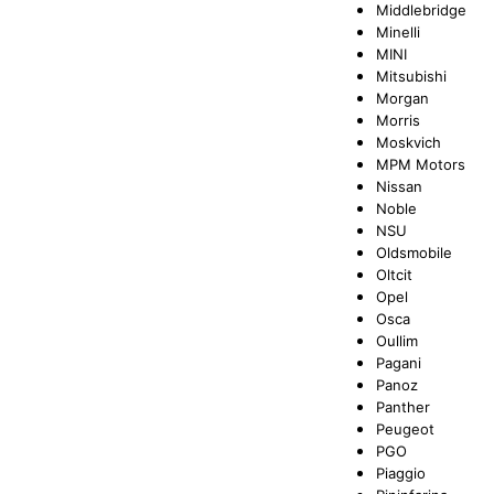
Middlebridge
Minelli
MINI
Mitsubishi
Morgan
Morris
Moskvich
MPM Motors
Nissan
Noble
NSU
Oldsmobile
Oltcit
Opel
Osca
Oullim
Pagani
Panoz
Panther
Peugeot
PGO
Piaggio