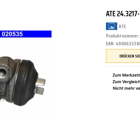
ATE 24.3217
UNGEN
TUNG
STOSSSTANGEN
FEDERUNG/DÄMPFUNG
ÖLE
CASTROL
ATE
Produktnummer
EAN:
400663338
ETRIEBE
CTRIC
KÜHLUNG
JOM
Zum Merkzett
Zum Vergleic
NIGUNG
ZWEIRAD
MOTUL
Nicht mehr ve
PETEC