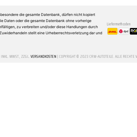
sbesondere die gesamte Datenbank, dürfen nicht kopiert
 die Daten oder die gesamte Datenbank ohne vorherige
Liefermethoden
fältigen, zu verbreiten und/oder diese Handlungen durch
n Zuwiderhandeln stellt eine Urheberrechtsverletzung dar und
E INKL. MWST., ZZGL.
VERSANDKOSTEN
| COPYRIGHT © 2023 CRW-AUTOTEILE. ALLE RECHTE 