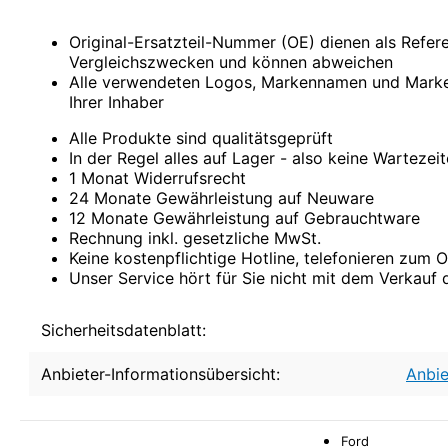
Comarth
Cupra
Original-Ersatzteil-Nummer (OE) dienen als Refe
Dacia
Vergleichszwecken und können abweichen
Daewoo
Alle verwendeten Logos, Markennamen und Marke
DAF
Ihrer Inhaber
Daihatsu
Daimler
Alle Produkte sind qualitätsgeprüft
De La Chapelle
In der Regel alles auf Lager - also keine Wartezei
De Lorean
1 Monat Widerrufsrecht
De Tomaso
24 Monate Gewährleistung auf Neuware
Desoto
12 Monate Gewährleistung auf Gebrauchtware
Dodge
Rechnung inkl. gesetzliche MwSt.
Donkervoort
Keine kostenpflichtige Hotline, telefonieren zum Or
DS
Unser Service hört für Sie nicht mit dem Verkauf 
E.GO
Eagle
Ebro
Sicherheitsdatenblatt:
Effedi
Elaris
Anbieter-Informationsübersicht:
Anbie
Fargo
Ferrari
Fiat
Ford