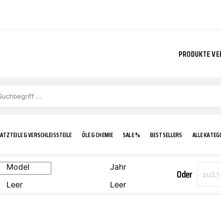
PRODUKTE VE
ATZTEILE & VERSCHLEISSTEILE
ÖLE & CHEMIE
SALE %
BESTSELLERS
ALLE KATEG
Model
Jahr
Oder
Leer
Leer
E
IGKEIT
KÜHLERGRILL
CARCARE
FROSTSCHUTZ
ADDINOL