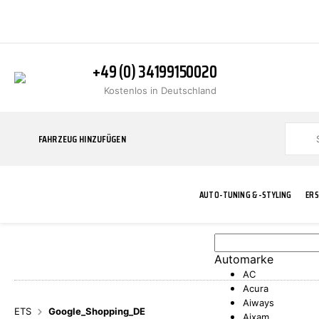
+49 (0) 34199150020
Kostenlos in Deutschland
FAHRZEUG HINZUFÜGEN
AUTO-TUNING & -STYLING
ERS
Automarke
BLINKER
ABGASANLAGE
ADDITIVE
ABAKUS
WERKSTATT
BODYKITS
BREMSANLAG
BREMSFLÜSS
A.B.S.
AC
Acura
Aiways
ETS
Google_Shopping_DE
Aixam