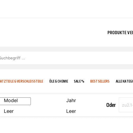
PRODUKTE VE
ATZTEILE & VERSCHLEISSTEILE
ÖLE & CHEMIE
SALE %
BESTSELLERS
ALLE KATEG
Model
Jahr
Oder
Leer
Leer
E
IGKEIT
KÜHLERGRILL
CARCARE
FROSTSCHUTZ
ADDINOL