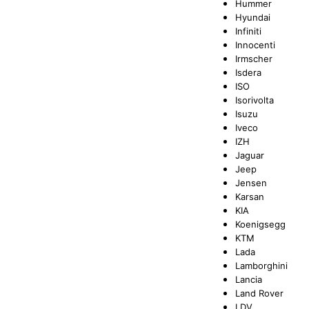
Hummer
Hyundai
Infiniti
Innocenti
Irmscher
Isdera
ISO
Isorivolta
Isuzu
Iveco
IZH
Jaguar
Jeep
Jensen
Karsan
KIA
Koenigsegg
KTM
Lada
Lamborghini
Lancia
Land Rover
LDV