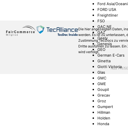
Ford Asia/Oceani
FORD USA
Freightliner
FSO
GAC NE
Die hier angezeigten Daten, in
GAZ
werden. Es ist zu unterlassen,
Geely
Zustimmung TecDocs zu verviel
Genesis
Dritte ausführen zu lassen. Ei
GEO
wird verfolgt.
German E-Cars
Ginetta
Giotti Victoria
* ALLE PREIS
Glas
GMC
GME
Goupil
Grecav
Groz
Gumpert
Hillman
Holden
Honda