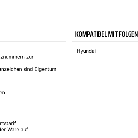
TYC
KOMPATIBEL MIT FOLGE
Hyundai
enznummern zur
nzeichen sind Eigentum
ten
tstarif
der Ware auf