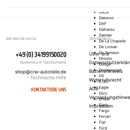
Comarth
Cupra
Dacia
Daewoo
DAF
Daihatsu
Daimler
WIR SIND FÜR DICH DA
UNTERNEHMEN
De La Chapelle
De Lorean
+49 (0) 34199150020
De Tomaso
Über uns
Desoto
Datenschutzerklär
Kostenlos in Deutschland
Dodge
Donkervoort
Batteriehinweis
shop@crw-autoteile.de
DS
- Technische Hilfe
Widerrufsrecht
E.GO
KONTAKTIERE UNS
Eagle
AGB
Ebro
Verpackungshinwe
Effedi
Elaris
Impressum
Fargo
Ferrari
Fiat
Ford