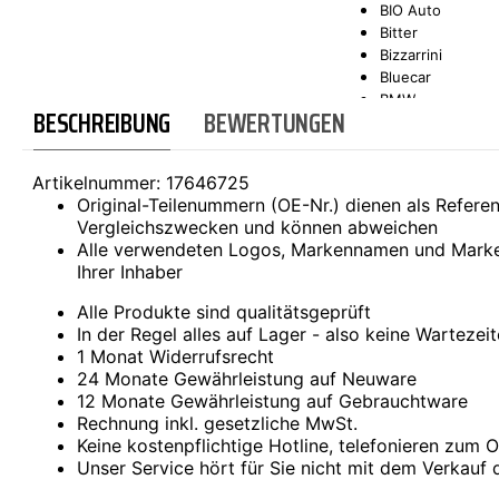
BIO Auto
Bitter
SCT-GERMANY
SONAX
Bizzarrini
Bluecar
BMW
BESCHREIBUNG
BEWERTUNGEN
Bond
Borgward
Brilliance
Artikelnummer:
17646725
Bristol
Original-Teilenummern (OE-Nr.) dienen als Refer
Bugatti
Vergleichszwecken und können abweichen
Buick
Alle verwendeten Logos, Markennamen und Marke
Cadillac
Ihrer Inhaber
Callaway
Carbodies
Alle Produkte sind qualitätsgeprüft
Casalini
In der Regel alles auf Lager - also keine Wartezei
Caterham
1 Monat Widerrufsrecht
CEA3 (Seaz)
24 Monate Gewährleistung auf Neuware
Chatenet
12 Monate Gewährleistung auf Gebrauchtware
Checker
Rechnung inkl. gesetzliche MwSt.
Chevrolet
Keine kostenpflichtige Hotline, telefonieren zum Or
Chrysler
Unser Service hört für Sie nicht mit dem Verkauf 
Citroën