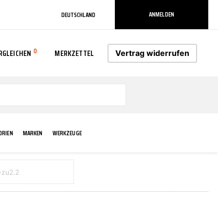
ANMELDEN
DEUTSCHLAND
0
RGLEICHEN
MERKZETTEL
Vertrag widerrufen
0
ORIEN
MARKEN
WERKZEUGE
RADLAUF KOTFLÜGEL
ELEKTRIK
TECHNIK & WARTUNG
AS-PL
RÜCKLEUCHTEN
ACHS-/RADAUFHÄNGUNG
SCHMIERMITTEL/FETTE
ATE
VERBREITERUNG