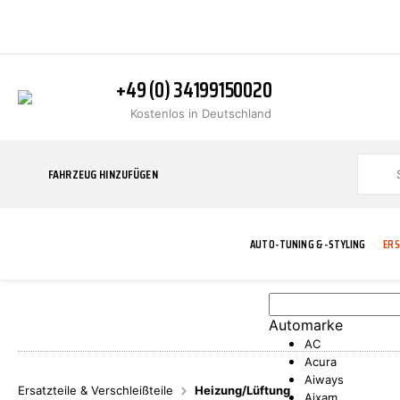
+49 (0) 34199150020
Kostenlos in Deutschland
FAHRZEUG HINZUFÜGEN
AUTO-TUNING & -STYLING
ERS
Automarke
BLINKER
ABGASANLAGE
ADDITIVE
ABAKUS
WERKSTATT
BODYKITS
BREMSANLAG
BREMSFLÜSS
A.B.S.
AC
Acura
Aiways
Ersatzteile & Verschleißteile
Heizung/Lüftung
Aixam