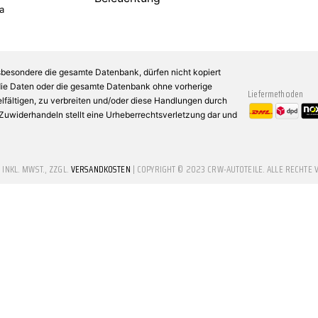
a
sbesondere die gesamte Datenbank, dürfen nicht kopiert
 die Daten oder die gesamte Datenbank ohne vorherige
Liefermethoden
fältigen, zu verbreiten und/oder diese Handlungen durch
n Zuwiderhandeln stellt eine Urheberrechtsverletzung dar und
E INKL. MWST., ZZGL.
VERSANDKOSTEN
| COPYRIGHT © 2023 CRW-AUTOTEILE. ALLE RECHTE 