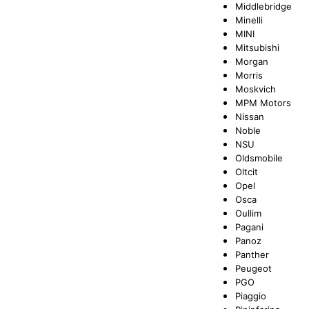
Middlebridge
Minelli
MINI
Mitsubishi
Morgan
Morris
Moskvich
MPM Motors
Nissan
Noble
NSU
Oldsmobile
Oltcit
Opel
Osca
Oullim
Pagani
Panoz
Panther
Peugeot
PGO
Piaggio