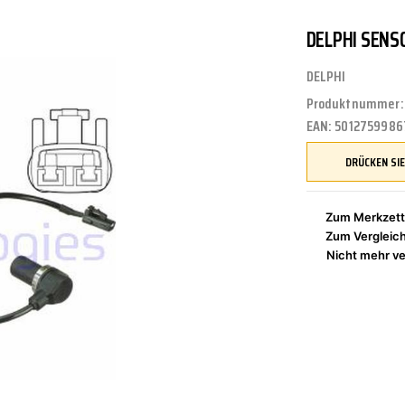
DELPHI SENS
UNGEN
TUNG
STOSSSTANGEN
FEDERUNG/DÄMPFUNG
ÖLE
CASTROL
DELPHI
Produktnummer
EAN:
5012759986
ETRIEBE
CTRIC
KÜHLUNG
JOM
Zum Merkzett
Zum Vergleic
NIGUNG
ZWEIRAD
MOTUL
Nicht mehr ve
PETEC