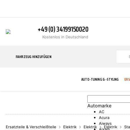
+49 (0) 34199150020
Kostenlos in Deutschland
FAHRZEUG HINZUFÜGEN
AUTO-TUNING & -STYLING
ERS
Automarke
BLINKER
ABGASANLAGE
ADDITIVE
ABAKUS
WERKSTATT
BODYKITS
BREMSANLAG
BREMSFLÜSS
A.B.S.
AC
Acura
Aiways
Ersatzteile & Verschleißteile
Elektrik
Elektrik
Elektrik
Sta
Aixam