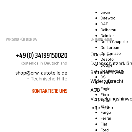
Comarth
Cupra
Dacia
Daewoo
DAF
Daihatsu
Daimler
WIR SIND FÜR DICH DA
UNTERNEHMEN
De La Chapelle
De Lorean
+49 (0) 34199150020
De Tomaso
Über uns
Desoto
Datenschutzerklär
Kostenlos in Deutschland
Dodge
Donkervoort
Batteriehinweis
shop@crw-autoteile.de
DS
- Technische Hilfe
Widerrufsrecht
E.GO
KONTAKTIERE UNS
Eagle
AGB
Ebro
Verpackungshinwe
Effedi
Elaris
Impressum
Fargo
Ferrari
Fiat
Ford