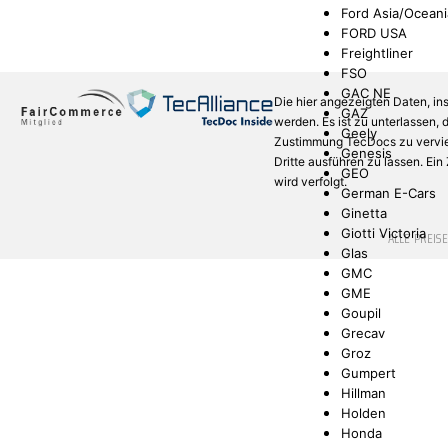
Ford Asia/Oceani
FORD USA
Freightliner
FSO
GAC NE
Die hier angezeigten Daten, in
GAZ
werden. Es ist zu unterlassen,
Geely
Zustimmung TecDocs zu verviel
Genesis
Dritte ausführen zu lassen. Ei
GEO
wird verfolgt.
German E-Cars
Ginetta
Giotti Victoria
* ALLE PREIS
Glas
GMC
GME
Goupil
Grecav
Groz
Gumpert
Hillman
Holden
Honda