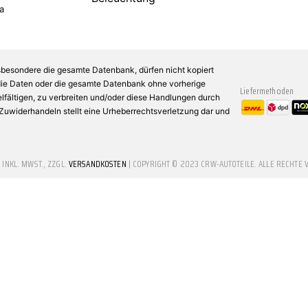
a
sbesondere die gesamte Datenbank, dürfen nicht kopiert
 die Daten oder die gesamte Datenbank ohne vorherige
Liefermethoden
fältigen, zu verbreiten und/oder diese Handlungen durch
n Zuwiderhandeln stellt eine Urheberrechtsverletzung dar und
E INKL. MWST., ZZGL.
VERSANDKOSTEN
| COPYRIGHT © 2023 CRW-AUTOTEILE. ALLE RECHTE 