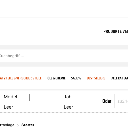
PRODUKTE VE
ATZTEILE & VERSCHLEISSTEILE
ÖLE & CHEMIE
SALE %
BESTSELLERS
ALLE KATEG
Model
Jahr
Oder
Leer
Leer
E
IGKEIT
KÜHLERGRILL
CARCARE
FROSTSCHUTZ
ADDINOL
rtanlage
Starter