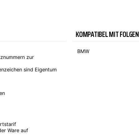
TYC
KOMPATIBEL MIT FOLGE
BMW
enznummern zur
nzeichen sind Eigentum
ten
tstarif
der Ware auf