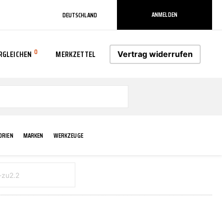
ANMELDEN
DEUTSCHLAND
0
RGLEICHEN
MERKZETTEL
Vertrag widerrufen
0
ORIEN
MARKEN
WERKZEUGE
RADLAUF KOTFLÜGEL
ELEKTRIK
TECHNIK & WARTUNG
AS-PL
RÜCKLEUCHTEN
ACHS-/RADAUFHÄNGUNG
SCHMIERMITTEL/FETTE
ATE
VERBREITERUNG