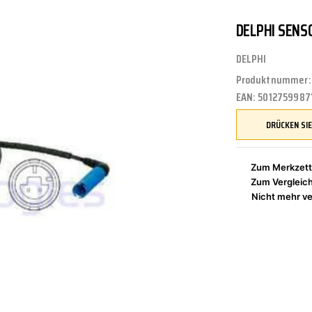
DELPHI SENS
UNGEN
TUNG
STOSSSTANGEN
FEDERUNG/DÄMPFUNG
ÖLE
CASTROL
DELPHI
Produktnummer
EAN:
5012759987
ETRIEBE
CTRIC
KÜHLUNG
JOM
Zum Merkzett
Zum Vergleic
NIGUNG
ZWEIRAD
MOTUL
Nicht mehr ve
PETEC