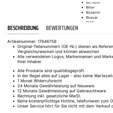
BIO Auto
Bitter
SCT-GERMANY
SONAX
Bizzarrini
Bluecar
BMW
BESCHREIBUNG
BEWERTUNGEN
Bond
Borgward
Brilliance
Artikelnummer:
17646758
Bristol
Original-Teilenummern (OE-Nr.) dienen als Refer
Bugatti
Vergleichszwecken und können abweichen
Buick
Alle verwendeten Logos, Markennamen und Marke
Cadillac
Ihrer Inhaber
Callaway
Carbodies
Alle Produkte sind qualitätsgeprüft
Casalini
In der Regel alles auf Lager - also keine Wartezei
Caterham
1 Monat Widerrufsrecht
CEA3 (Seaz)
24 Monate Gewährleistung auf Neuware
Chatenet
12 Monate Gewährleistung auf Gebrauchtware
Checker
Rechnung inkl. gesetzliche MwSt.
Chevrolet
Keine kostenpflichtige Hotline, telefonieren zum Or
Chrysler
Unser Service hört für Sie nicht mit dem Verkauf 
Citroën