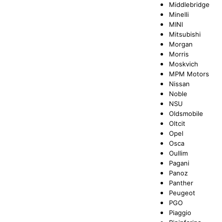
Middlebridge
Minelli
MINI
Mitsubishi
Morgan
Morris
Moskvich
MPM Motors
Nissan
Noble
NSU
Oldsmobile
Oltcit
Opel
Osca
Oullim
Pagani
Panoz
Panther
Peugeot
PGO
Piaggio