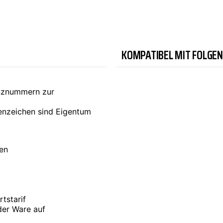
TYC
KOMPATIBEL MIT FOLGE
enznummern zur
nzeichen sind Eigentum
ten
tstarif
der Ware auf