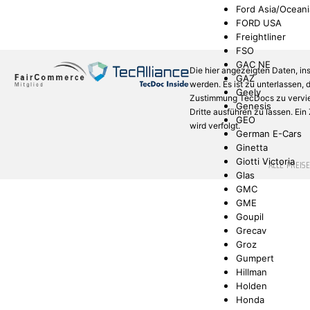
Ford Asia/Oceani
FORD USA
Freightliner
FSO
GAC NE
Die hier angezeigten Daten, in
GAZ
werden. Es ist zu unterlassen,
Geely
Zustimmung TecDocs zu verviel
Genesis
Dritte ausführen zu lassen. Ei
GEO
wird verfolgt.
German E-Cars
Ginetta
Giotti Victoria
* ALLE PREIS
Glas
GMC
GME
Goupil
Grecav
Groz
Gumpert
Hillman
Holden
Honda