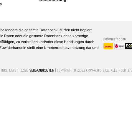
a
sbesondere die gesamte Datenbank, dürfen nicht kopiert
 die Daten oder die gesamte Datenbank ohne vorherige
Liefermethoden
fältigen, zu verbreiten und/oder diese Handlungen durch
n Zuwiderhandeln stellt eine Urheberrechtsverletzung dar und
E INKL. MWST., ZZGL.
VERSANDKOSTEN
| COPYRIGHT © 2023 CRW-AUTOTEILE. ALLE RECHTE 