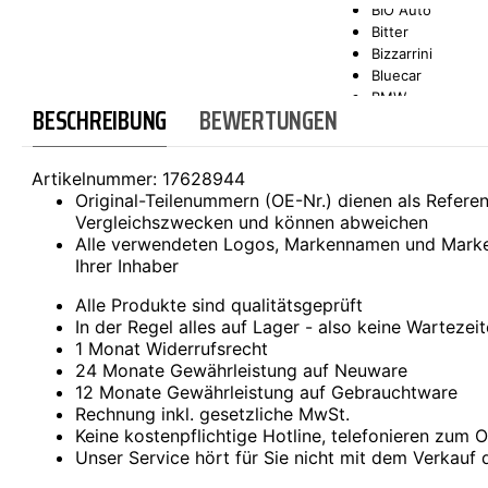
BIO Auto
Bitter
SCT-GERMANY
SONAX
Bizzarrini
Bluecar
BMW
BESCHREIBUNG
BEWERTUNGEN
Bond
Borgward
Brilliance
Artikelnummer:
17628944
Bristol
Original-Teilenummern (OE-Nr.) dienen als Refer
Bugatti
Vergleichszwecken und können abweichen
Buick
Alle verwendeten Logos, Markennamen und Marke
Cadillac
Ihrer Inhaber
Callaway
Carbodies
Alle Produkte sind qualitätsgeprüft
Casalini
In der Regel alles auf Lager - also keine Wartezei
Caterham
1 Monat Widerrufsrecht
CEA3 (Seaz)
24 Monate Gewährleistung auf Neuware
Chatenet
12 Monate Gewährleistung auf Gebrauchtware
Checker
Rechnung inkl. gesetzliche MwSt.
Chevrolet
Keine kostenpflichtige Hotline, telefonieren zum Or
Chrysler
Unser Service hört für Sie nicht mit dem Verkauf 
Citroën