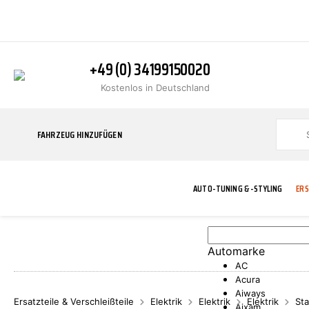
+49 (0) 34199150020
Kostenlos in Deutschland
FAHRZEUG HINZUFÜGEN
AUTO-TUNING & -STYLING
ERS
Automarke
BLINKER
ABGASANLAGE
ADDITIVE
ABAKUS
WERKSTATT
BODYKITS
BREMSANLAG
BREMSFLÜSS
A.B.S.
AC
Acura
Aiways
Ersatzteile & Verschleißteile
Elektrik
Elektrik
Elektrik
Sta
Aixam