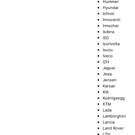
Hummer
Hyundai
Infiniti
Innocenti
Irmscher
Isdera
ISO
Isorivolta
Isuzu
Iveco
IZH
Jaguar
Jeep
Jensen
Karsan
KIA
Koenigsegg
KTM
Lada
Lamborghini
Lancia
Land Rover
LDV