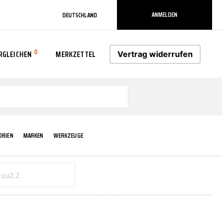
ANMELDEN
DEUTSCHLAND
0
RGLEICHEN
MERKZETTEL
Vertrag widerrufen
0
ORIEN
MARKEN
WERKZEUGE
RADLAUF KOTFLÜGEL
ELEKTRIK
TECHNIK & WARTUNG
AS-PL
RÜCKLEUCHTEN
ACHS-/RADAUFHÄNGUNG
SCHMIERMITTEL/FETTE
ATE
VERBREITERUNG