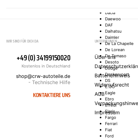
Comarth
Cupra
Dacia
Daewoo
DAF
Daihatsu
Daimler
WIR SIND FÜR DICH DA
UNTERNEHMEN
De La Chapelle
De Lorean
+49 (0) 34199150020
De Tomaso
Über uns
Desoto
Datenschutzerklär
Kostenlos in Deutschland
Dodge
Donkervoort
Batteriehinweis
shop@crw-autoteile.de
DS
- Technische Hilfe
Widerrufsrecht
E.GO
KONTAKTIERE UNS
Eagle
AGB
Ebro
Verpackungshinwe
Effedi
Elaris
Impressum
Fargo
Ferrari
Fiat
Ford