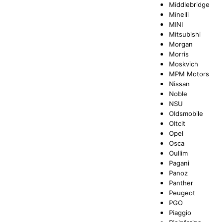
Middlebridge
Minelli
MINI
Mitsubishi
Morgan
Morris
Moskvich
MPM Motors
Nissan
Noble
NSU
Oldsmobile
Oltcit
Opel
Osca
Oullim
Pagani
Panoz
Panther
Peugeot
PGO
Piaggio