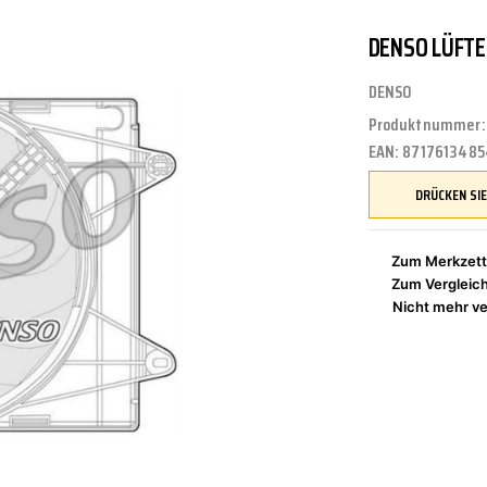
DENSO LÜFT
UNGEN
TUNG
STOSSSTANGEN
FEDERUNG/DÄMPFUNG
ÖLE
CASTROL
DENSO
Produktnummer
EAN:
8717613485
ETRIEBE
CTRIC
KÜHLUNG
JOM
Zum Merkzett
Zum Vergleic
NIGUNG
ZWEIRAD
MOTUL
Nicht mehr ve
PETEC