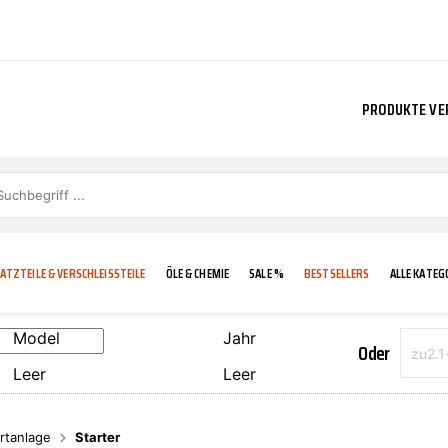
PRODUKTE VE
ATZTEILE & VERSCHLEISSTEILE
ÖLE & CHEMIE
SALE %
BESTSELLERS
ALLE KATEG
Model
Jahr
Oder
Leer
Leer
E
IGKEIT
KÜHLERGRILL
CARCARE
FROSTSCHUTZ
ADDINOL
rtanlage
Starter