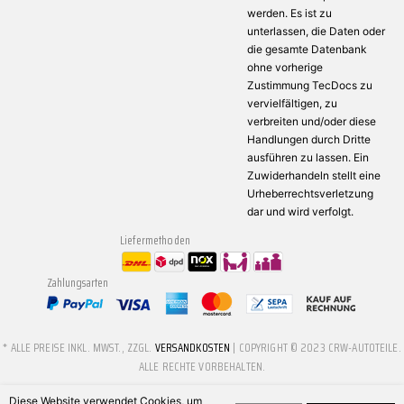
werden. Es ist zu
unterlassen, die Daten oder
die gesamte Datenbank
ohne vorherige
Zustimmung TecDocs zu
vervielfältigen, zu
verbreiten und/oder diese
Handlungen durch Dritte
ausführen zu lassen. Ein
Zuwiderhandeln stellt eine
Urheberrechtsverletzung
dar und wird verfolgt.
Liefermethoden
Zahlungsarten
* ALLE PREISE INKL. MWST., ZZGL.
VERSANDKOSTEN
| COPYRIGHT © 2023 CRW-AUTOTEILE.
ALLE RECHTE VORBEHALTEN.
Diese Website verwendet Cookies, um