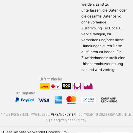
werden. Es ist zu
unterlassen, die Daten oder
die gesamte Datenbank
ohne vorherige
Zustimmung TecDocs zu
vervielfältigen, zu
verbreiten und/oder diese
Handlungen durch Dritte
ausführen zu lassen. Ein
Zuwiderhandeln stellt eine
Urheberrechtsverletzung
dar und wird verfolgt.
Liefermethoden
Zahlungsarten
* ALLE PREISE INKL. MWST., ZZGL.
VERSANDKOSTEN
| COPYRIGHT © 2023 CRW-AUTOTEILE.
ALLE RECHTE VORBEHALTEN.
Diese Website verwendet Cookies, um