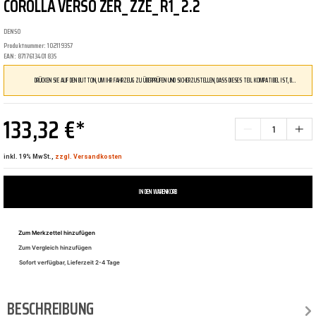
COROLLA VERSO ZER_ ZZE_ R1_ 2.2
DENSO
Produktnummer:
102119357
EAN:
8717613401835
DRÜCKEN SIE AUF DEN BUTTON, UM IHR FAHRZEUG ZU ÜBERPRÜFEN UND SICHERZUSTELLEN, DASS DIESES TEIL KOMPATIBEL IST, BEVOR SIE ES BESTELLEN
133,32 €*
inkl. 19% MwSt.,
zzgl. Versandkosten
IN DEN WARENKORB
Zum Merkzettel hinzufügen
Zum Vergleich hinzufügen
Sofort verfügbar, Lieferzeit 2-4 Tage
BESCHREIBUNG