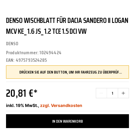
DENSO WISCHBLATT FÜR DACIA SANDERO II LOGAN
MCV KE_ 1.6 JS_ 1.2 TCE 1.5 DCI VW
DENSO
Produktnummer:
102494424
EAN:
4975793524285
DRÜCKEN SIE AUF DEN BUTTON, UM IHR FAHRZEUG ZU ÜBERPRÜFEN UND SICHERZUSTELLEN, DASS DIESES TEIL KOMPATIBEL IST, BEVOR SIE ES BESTELLEN
20,81 €*
inkl. 19% MwSt.,
zzgl. Versandkosten
IN DEN WARENKORB