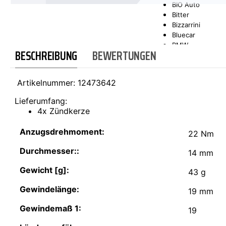
BIO Auto
Bitter
SCT-GERMANY
SONAX
Bizzarrini
Bluecar
BMW
BESCHREIBUNG
BEWERTUNGEN
Bond
Borgward
Brilliance
Artikelnummer:
12473642
Bristol
Bugatti
Lieferumfang:
Buick
4x Zündkerze
Cadillac
Callaway
Anzugsdrehmoment:
22 Nm
Carbodies
Casalini
Durchmesser::
14 mm
Caterham
CEA3 (Seaz)
Gewicht [g]:
43 g
Chatenet
Checker
Gewindelänge:
19 mm
Chevrolet
Chrysler
Gewindemaß 1:
19
Citroën