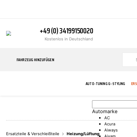
+49 (0) 34199150020
Kostenlos in Deutschland
FAHRZEUG HINZUFÜGEN
AUTO-TUNING & -STYLING
ERS
Automarke
BLINKER
ABGASANLAGE
ADDITIVE
ABAKUS
WERKSTATT
BODYKITS
BREMSANLAG
BREMSFLÜSS
A.B.S.
AC
Acura
Aiways
Ersatzteile & Verschleißteile
Heizung/Lüftung
Aixam