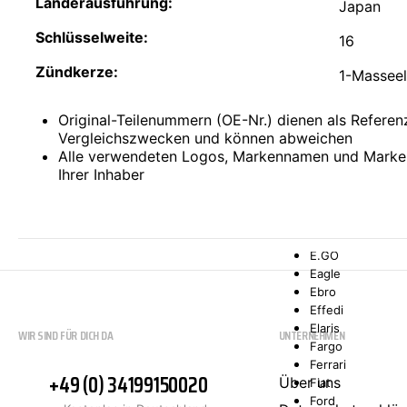
Länderausführung:
Comarth
Japan
Cupra
Schlüsselweite:
Dacia
16
Daewoo
Zündkerze:
DAF
1-Massee
Daihatsu
Daimler
Original-Teilenummern (OE-Nr.) dienen als Refere
De La Chapelle
Vergleichszwecken und können abweichen
De Lorean
Alle verwendeten Logos, Markennamen und Marke
De Tomaso
Ihrer Inhaber
Desoto
Dodge
Donkervoort
DS
E.GO
Eagle
Ebro
Effedi
Elaris
WIR SIND FÜR DICH DA
UNTERNEHMEN
Fargo
Ferrari
+49 (0) 34199150020
Über uns
Fiat
Ford