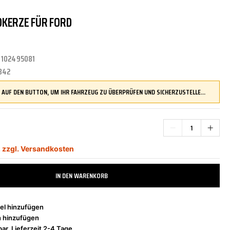
DKERZE FÜR FORD
TRITTBRETTER
KLIMAANLAGE
DR.WACK
REINIGUNGS-/PFLEGEMITTEL
ÜBERROLLBÜGEL
KOMFORTSYSTEME
DUPLI-COLOR
:
102495081
842
LENKUNG
LIQUI MOLY
MOTORTEILE
MANN FILTER
DRÜCKEN SIE AUF DEN BUTTON, UM IHR FAHRZEUG ZU ÜBERPRÜFEN UND SICHERZUSTELLEN, DASS DIESES TEIL KOMPATIBEL IST, BEVOR SIE ES BESTELLEN
ZÜND-/GLÜHANLAGE
NAP CARPARTS
NEOLUX
,
zzgl. Versandkosten
IN DEN WARENKORB
PHILIPS
PRESTO
el hinzufügen
h hinzufügen
ar, Lieferzeit 2-4 Tage