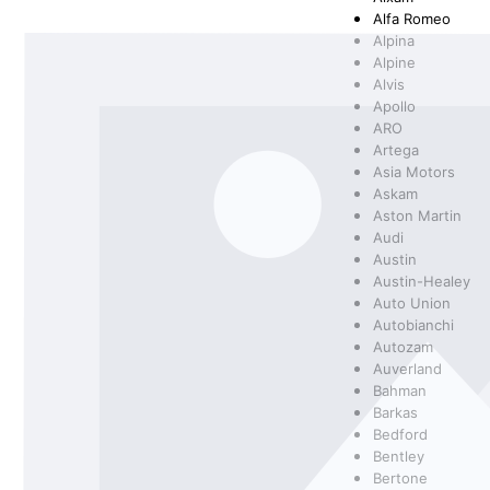
Alfa Romeo
Alpina
SCHEINWERFER
FILTER
BMW
SCHEIBENWASCHANLAGENREINIGER
SPORTFEDER
HEIZUNG/LÜF
KLEBSTOFFE
BOSCH
Alpine
Alvis
Apollo
ARO
Artega
KAROSSERIETEILE
FANFARO
KUPPLUNG/ G
GENERAL ELE
Asia Motors
Askam
Aston Martin
Audi
Austin
Austin-Healey
RAD- / ACHSANTRIEB
MANNOL
SCHEIBENREI
MERCEDES
Auto Union
Autobianchi
Autozam
Auverland
Bahman
OSRAM
PEMCO
Barkas
Bedford
Bentley
Bertone