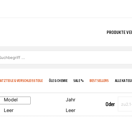
PRODUKTE VE
ATZTEILE & VERSCHLEISSTEILE
ÖLE & CHEMIE
SALE %
BESTSELLERS
ALLE KATEG
Model
Jahr
Oder
Leer
Leer
E
IGKEIT
KÜHLERGRILL
CARCARE
FROSTSCHUTZ
ADDINOL