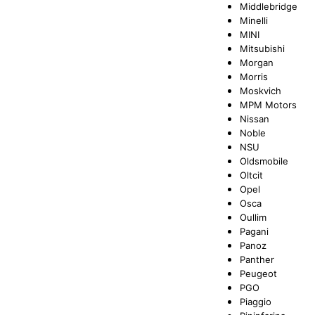
Middlebridge
Minelli
MINI
Mitsubishi
Morgan
Morris
Moskvich
MPM Motors
Nissan
Noble
NSU
Oldsmobile
Oltcit
Opel
Osca
Oullim
Pagani
Panoz
Panther
Peugeot
PGO
Piaggio