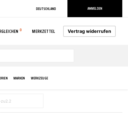
ANMELDEN
DEUTSCHLAND
0
RGLEICHEN
MERKZETTEL
Vertrag widerrufen
0
ORIEN
MARKEN
WERKZEUGE
RADLAUF KOTFLÜGEL
ELEKTRIK
TECHNIK & WARTUNG
AS-PL
RÜCKLEUCHTEN
ACHS-/RADAUFHÄNGUNG
SCHMIERMITTEL/FETTE
ATE
VERBREITERUNG