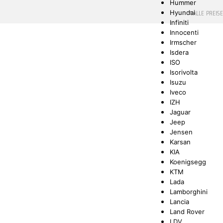
Hummer
* ALLE PREIS
Hyundai
Infiniti
Innocenti
Irmscher
Isdera
ISO
Isorivolta
Isuzu
Iveco
IZH
Jaguar
Jeep
Jensen
Karsan
KIA
Koenigsegg
KTM
Lada
Lamborghini
Lancia
Land Rover
LDV