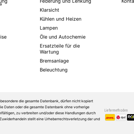
ung
Federung und Lenkung
Konta
a
Klarsicht
Kühlen und Heizen
Lampen
ise
Öle und Autochemie
Ersatzteile für die
Wartung
Bremsanlage
Beleuchtung
sbesondere die gesamte Datenbank, dürfen nicht kopiert
 die Daten oder die gesamte Datenbank ohne vorherige
Liefermethoden
fältigen, zu verbreiten und/oder diese Handlungen durch
n Zuwiderhandeln stellt eine Urheberrechtsverletzung dar und