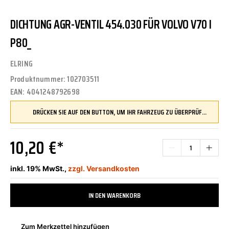
DICHTUNG AGR-VENTIL 454.030 FÜR VOLVO V70 I
P80_
ELRING
Produktnummer:
102703511
EAN:
4041248792698
DRÜCKEN SIE AUF DEN BUTTON, UM IHR FAHRZEUG ZU ÜBERPRÜFEN UND SICHERZUSTELLEN, DASS DIESES TEIL KOMPATIBEL IST, BEVOR SIE ES BESTELLEN
10,20 €*
inkl. 19% MwSt.,
zzgl. Versandkosten
IN DEN WARENKORB
Zum Merkzettel hinzufügen