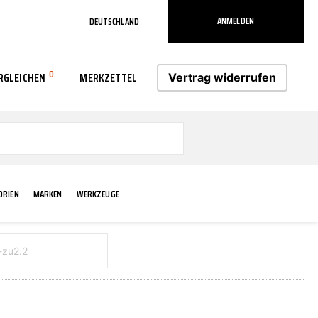
ANMELDEN
DEUTSCHLAND
0
RGLEICHEN
MERKZETTEL
Vertrag widerrufen
0
ORIEN
MARKEN
WERKZEUGE
RADLAUF KOTFLÜGEL
ELEKTRIK
TECHNIK & WARTUNG
AS-PL
RÜCKLEUCHTEN
ACHS-/RADAUFHÄNGUNG
SCHMIERMITTEL/FETTE
ATE
VERBREITERUNG