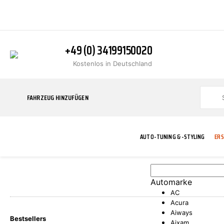
+49 (0) 34199150020
Kostenlos in Deutschland
FAHRZEUG HINZUFÜGEN
AUTO-TUNING & -STYLING
ERS
Automarke
BLINKER
ABGASANLAGE
ADDITIVE
ABAKUS
WERKSTATT
BODYKITS
BREMSANLAG
BREMSFLÜSS
A.B.S.
AC
Acura
Aiways
Bestsellers
Aixam