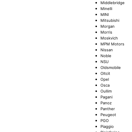
Middlebridge
Minelli
MINI
Mitsubishi
Morgan
Morris
Moskvich
MPM Motors
Nissan
Noble
NSU
Oldsmobile
Oltcit
Opel
Osca
Oullim
Pagani
Panoz
Panther
Peugeot
PGO
Piaggio