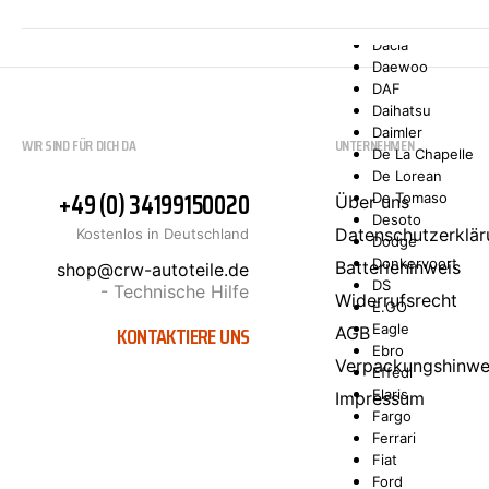
Comarth
Cupra
Dacia
Daewoo
DAF
Daihatsu
Daimler
WIR SIND FÜR DICH DA
UNTERNEHMEN
De La Chapelle
De Lorean
+49 (0) 34199150020
De Tomaso
Über uns
Desoto
Datenschutzerklär
Kostenlos in Deutschland
Dodge
Donkervoort
Batteriehinweis
shop@crw-autoteile.de
DS
- Technische Hilfe
Widerrufsrecht
E.GO
KONTAKTIERE UNS
Eagle
AGB
Ebro
Verpackungshinwe
Effedi
Elaris
Impressum
Fargo
Ferrari
Fiat
Ford