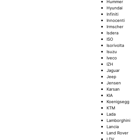
Hummer
Hyundai
Infiniti
Innocenti
Irmscher
Isdera
ISO
Isorivolta
Isuzu
Iveco
IZH
Jaguar
Jeep
Jensen
Karsan
KIA
Koenigsegg
KTM
Lada
Lamborghini
Lancia
Land Rover
LDV