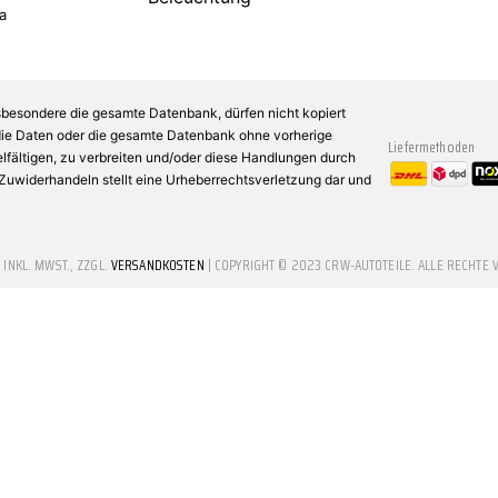
a
sbesondere die gesamte Datenbank, dürfen nicht kopiert
 die Daten oder die gesamte Datenbank ohne vorherige
Liefermethoden
fältigen, zu verbreiten und/oder diese Handlungen durch
n Zuwiderhandeln stellt eine Urheberrechtsverletzung dar und
E INKL. MWST., ZZGL.
VERSANDKOSTEN
| COPYRIGHT © 2023 CRW-AUTOTEILE. ALLE RECHTE 