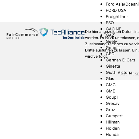
Ford Asia/Oceani
FORD USA
Freightliner
FSO
GAC NE
Die hier angezeigten Daten, in
GAZ
werden. Es ist zu unterlassen,
Geely
Zustimmung TecDocs zu verviel
Genesis
Dritte ausführen zu lassen. Ei
GEO
wird verfolgt.
German E-Cars
Ginetta
Giotti Victoria
* ALLE PREIS
Glas
GMC
GME
Goupil
Grecav
Groz
Gumpert
Hillman
Holden
Honda