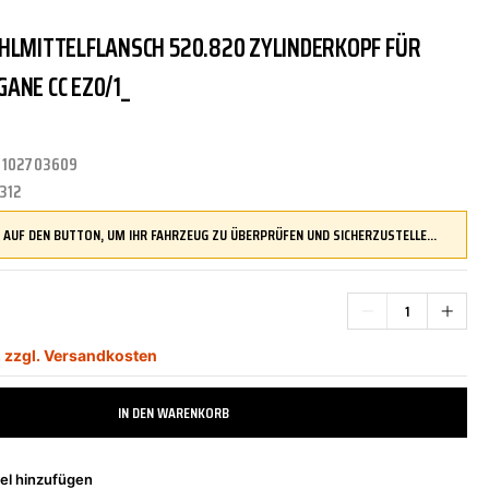
HLMITTELFLANSCH 520.820 ZYLINDERKOPF FÜR
TRITTBRETTER
KLIMAANLAGE
DR.WACK
REINIGUNGS-/PFLEGEMITTEL
ÜBERROLLBÜGEL
KOMFORTSYSTEME
DUPLI-COLOR
ANE CC EZ0/1_
:
102703609
LENKUNG
LIQUI MOLY
MOTORTEILE
MANN FILTER
312
DRÜCKEN SIE AUF DEN BUTTON, UM IHR FAHRZEUG ZU ÜBERPRÜFEN UND SICHERZUSTELLEN, DASS DIESES TEIL KOMPATIBEL IST, BEVOR SIE ES BESTELLEN
ZÜND-/GLÜHANLAGE
NAP CARPARTS
NEOLUX
,
zzgl. Versandkosten
PHILIPS
PRESTO
IN DEN WARENKORB
el hinzufügen