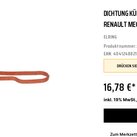
DICHTUNG KÜ
UNGEN
TUNG
STOSSSTANGEN
FEDERUNG/DÄMPFUNG
ÖLE
CASTROL
RENAULT MEG
ELRING
Produktnummer
ETRIEBE
CTRIC
KÜHLUNG
JOM
EAN:
4041248821
NIGUNG
ZWEIRAD
MOTUL
16,78 €*
inkl. 19% MwSt.
PETEC
Zum Merkzett