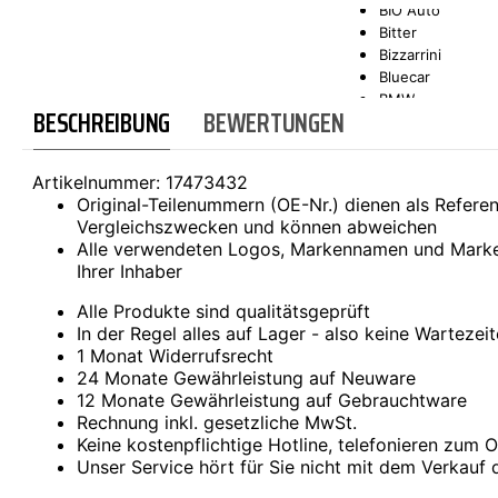
BIO Auto
Bitter
SCT-GERMANY
SONAX
Bizzarrini
Bluecar
BMW
BESCHREIBUNG
BEWERTUNGEN
Bond
Borgward
Brilliance
Artikelnummer:
17473432
Bristol
Original-Teilenummern (OE-Nr.) dienen als Refer
Bugatti
Vergleichszwecken und können abweichen
Buick
Alle verwendeten Logos, Markennamen und Marke
Cadillac
Ihrer Inhaber
Callaway
Carbodies
Alle Produkte sind qualitätsgeprüft
Casalini
In der Regel alles auf Lager - also keine Wartezei
Caterham
1 Monat Widerrufsrecht
CEA3 (Seaz)
24 Monate Gewährleistung auf Neuware
Chatenet
12 Monate Gewährleistung auf Gebrauchtware
Checker
Rechnung inkl. gesetzliche MwSt.
Chevrolet
Keine kostenpflichtige Hotline, telefonieren zum Or
Chrysler
Unser Service hört für Sie nicht mit dem Verkauf 
Citroën