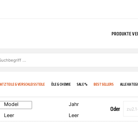
PRODUKTE VE
ATZTEILE & VERSCHLEISSTEILE
ÖLE & CHEMIE
SALE %
BESTSELLERS
ALLE KATEG
Model
Jahr
Oder
Leer
Leer
E
IGKEIT
KÜHLERGRILL
CARCARE
FROSTSCHUTZ
ADDINOL