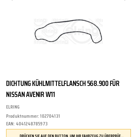
DICHTUNG KÜHLMITTELFLANSCH 568.900 FÜR
NISSAN AVENIR W11
ELRING
Produktnummer:
102704131
EAN:
4041248785973
DRÜCKEN SIE AUF DEN BUTTON, UM IHR FAHRZEUG ZU ÜBERPRÜFEN UND SICHERZUSTELLEN, DASS DIESES TEIL KOMPATIBEL IST, BEVOR SIE ES BESTELLEN