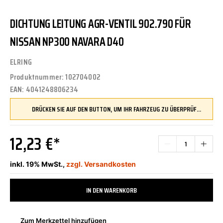
DICHTUNG LEITUNG AGR-VENTIL 902.790 FÜR
NISSAN NP300 NAVARA D40
ELRING
Produktnummer:
102704002
EAN:
4041248806234
DRÜCKEN SIE AUF DEN BUTTON, UM IHR FAHRZEUG ZU ÜBERPRÜFEN UND SICHERZUSTELLEN, DASS DIESES TEIL KOMPATIBEL IST, BEVOR SIE ES BESTELLEN
12,23 €*
inkl. 19% MwSt.,
zzgl. Versandkosten
IN DEN WARENKORB
Zum Merkzettel hinzufügen