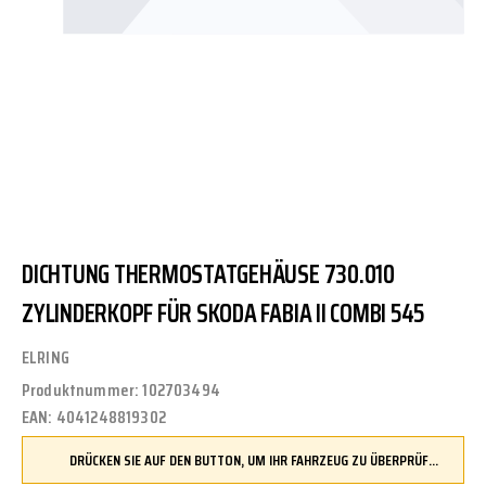
DICHTUNG THERMOSTATGEHÄUSE 730.010
ZYLINDERKOPF FÜR SKODA FABIA II COMBI 545
ELRING
Produktnummer:
102703494
EAN:
4041248819302
DRÜCKEN SIE AUF DEN BUTTON, UM IHR FAHRZEUG ZU ÜBERPRÜFEN UND SICHERZUSTELLEN, DASS DIESES TEIL KOMPATIBEL IST, BEVOR SIE ES BESTELLEN