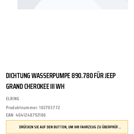
DICHTUNG WASSERPUMPE 890.780 FÜR JEEP
GRAND CHEROKEE III WH
ELRING
Produktnummer:
102703772
EAN:
4041248792186
DRÜCKEN SIE AUF DEN BUTTON, UM IHR FAHRZEUG ZU ÜBERPRÜFEN UND SICHERZUSTELLEN, DASS DIESES TEIL KOMPATIBEL IST, BEVOR SIE ES BESTELLEN