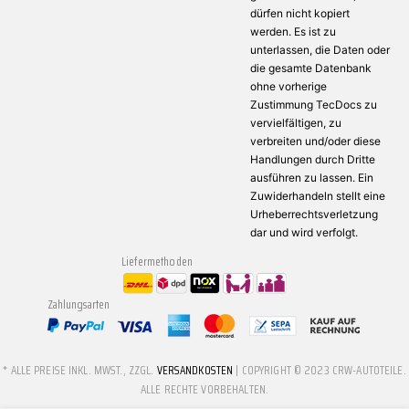
dürfen nicht kopiert
werden. Es ist zu
unterlassen, die Daten oder
die gesamte Datenbank
ohne vorherige
Zustimmung TecDocs zu
vervielfältigen, zu
verbreiten und/oder diese
Handlungen durch Dritte
ausführen zu lassen. Ein
Zuwiderhandeln stellt eine
Urheberrechtsverletzung
dar und wird verfolgt.
Liefermethoden
Zahlungsarten
* ALLE PREISE INKL. MWST., ZZGL.
VERSANDKOSTEN
| COPYRIGHT © 2023 CRW-AUTOTEILE.
ALLE RECHTE VORBEHALTEN.