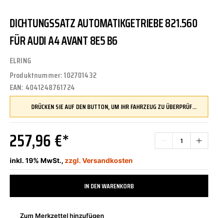
DICHTUNGSSATZ AUTOMATIKGETRIEBE 821.560
FÜR AUDI A4 AVANT 8E5 B6
ELRING
Produktnummer:
102701432
EAN:
4041248761724
DRÜCKEN SIE AUF DEN BUTTON, UM IHR FAHRZEUG ZU ÜBERPRÜFEN UND SICHERZUSTELLEN, DASS DIESES TEIL KOMPATIBEL IST, BEVOR SIE ES BESTELLEN
257,96 €*
inkl. 19% MwSt.,
zzgl. Versandkosten
IN DEN WARENKORB
Zum Merkzettel hinzufügen