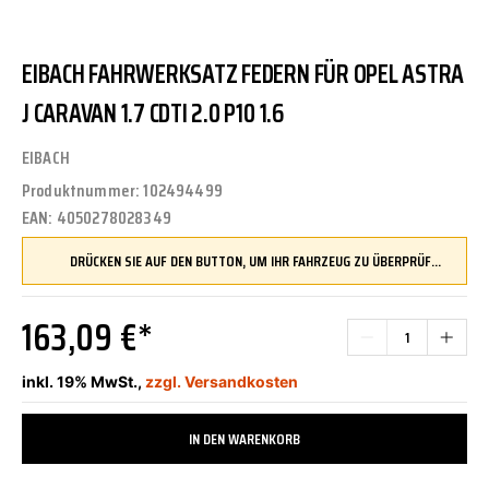
EIBACH FAHRWERKSATZ FEDERN FÜR OPEL ASTRA
J CARAVAN 1.7 CDTI 2.0 P10 1.6
EIBACH
Produktnummer:
102494499
EAN:
4050278028349
DRÜCKEN SIE AUF DEN BUTTON, UM IHR FAHRZEUG ZU ÜBERPRÜFEN UND SICHERZUSTELLEN, DASS DIESES TEIL KOMPATIBEL IST, BEVOR SIE ES BESTELLEN
163,09 €*
inkl. 19% MwSt.,
zzgl. Versandkosten
IN DEN WARENKORB