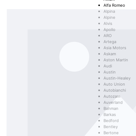
Alfa Romeo
Alpina
SCHEINWERFER
FILTER
BMW
SCHEIBENWASCHANLAGENREINIGER
SPORTFEDER
HEIZUNG/LÜF
KLEBSTOFFE
BOSCH
Alpine
Alvis
Apollo
ARO
Artega
KAROSSERIETEILE
FANFARO
KUPPLUNG/ G
GENERAL ELE
Asia Motors
Askam
Aston Martin
Audi
Austin
Austin-Healey
RAD- / ACHSANTRIEB
MANNOL
SCHEIBENREI
MERCEDES
Auto Union
Autobianchi
Autozam
Auverland
Bahman
OSRAM
PEMCO
Barkas
Bedford
Bentley
Bertone