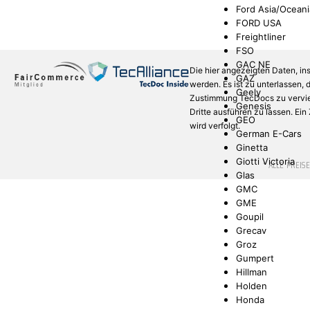
Ford Asia/Oceani
FORD USA
Freightliner
FSO
GAC NE
Die hier angezeigten Daten, in
GAZ
werden. Es ist zu unterlassen,
Geely
Zustimmung TecDocs zu verviel
Genesis
Dritte ausführen zu lassen. Ei
GEO
wird verfolgt.
German E-Cars
Ginetta
Giotti Victoria
* ALLE PREIS
Glas
GMC
GME
Goupil
Grecav
Groz
Gumpert
Hillman
Holden
Honda