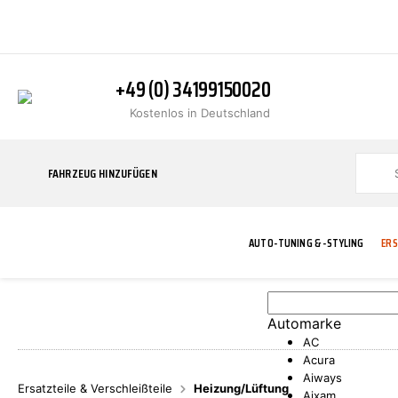
+49 (0) 34199150020
Kostenlos in Deutschland
FAHRZEUG HINZUFÜGEN
AUTO-TUNING & -STYLING
ERS
Automarke
BLINKER
ABGASANLAGE
ADDITIVE
ABAKUS
WERKSTATT
BODYKITS
BREMSANLAG
BREMSFLÜSS
A.B.S.
AC
Acura
Aiways
Ersatzteile & Verschleißteile
Heizung/Lüftung
Aixam