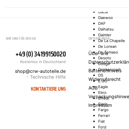
Comarth
Cupra
Dacia
Daewoo
DAF
Daihatsu
Daimler
WIR SIND FÜR DICH DA
UNTERNEHMEN
De La Chapelle
De Lorean
+49 (0) 34199150020
De Tomaso
Über uns
Desoto
Datenschutzerklär
Kostenlos in Deutschland
Dodge
Donkervoort
Batteriehinweis
shop@crw-autoteile.de
DS
- Technische Hilfe
Widerrufsrecht
E.GO
KONTAKTIERE UNS
Eagle
AGB
Ebro
Verpackungshinwe
Effedi
Elaris
Impressum
Fargo
Ferrari
Fiat
Ford