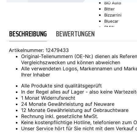
BIO Auto
Bitter
SCT-GERMANY
SONAX
Bizzarrini
Bluecar
BMW
BESCHREIBUNG
BEWERTUNGEN
Bond
Borgward
Brilliance
Artikelnummer:
12479433
Bristol
Original-Teilenummern (OE-Nr.) dienen als Refer
Bugatti
Vergleichszwecken und können abweichen
Buick
Alle verwendeten Logos, Markennamen und Marke
Cadillac
Ihrer Inhaber
Callaway
Carbodies
Alle Produkte sind qualitätsgeprüft
Casalini
In der Regel alles auf Lager - also keine Wartezei
Caterham
1 Monat Widerrufsrecht
CEA3 (Seaz)
24 Monate Gewährleistung auf Neuware
Chatenet
12 Monate Gewährleistung auf Gebrauchtware
Checker
Rechnung inkl. gesetzliche MwSt.
Chevrolet
Keine kostenpflichtige Hotline, telefonieren zum Or
Chrysler
Unser Service hört für Sie nicht mit dem Verkauf 
Citroën