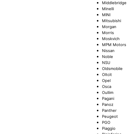
Middlebridge
Minelli
MINI
Mitsubishi
Morgan
Morris
Moskvich
MPM Motors
Nissan
Noble
NSU
Oldsmobile
Oltcit
Opel
Osca
Oullim
Pagani
Panoz
Panther
Peugeot
PGO
Piaggio