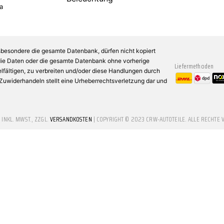
a
sbesondere die gesamte Datenbank, dürfen nicht kopiert
 die Daten oder die gesamte Datenbank ohne vorherige
Liefermethoden
fältigen, zu verbreiten und/oder diese Handlungen durch
n Zuwiderhandeln stellt eine Urheberrechtsverletzung dar und
E INKL. MWST., ZZGL.
VERSANDKOSTEN
| COPYRIGHT © 2023 CRW-AUTOTEILE. ALLE RECHTE 