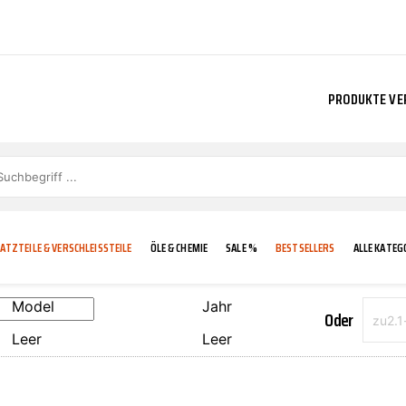
PRODUKTE VE
ATZTEILE & VERSCHLEISSTEILE
ÖLE & CHEMIE
SALE %
BESTSELLERS
ALLE KATEG
Model
Jahr
Oder
Leer
Leer
E
IGKEIT
KÜHLERGRILL
CARCARE
FROSTSCHUTZ
ADDINOL