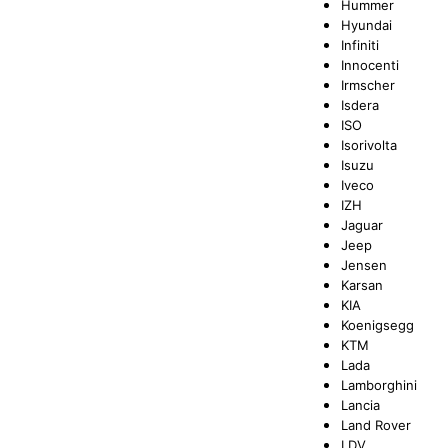
Hummer
Hyundai
Infiniti
Innocenti
Irmscher
Isdera
ISO
Isorivolta
Isuzu
Iveco
IZH
Jaguar
Jeep
Jensen
Karsan
KIA
Koenigsegg
KTM
Lada
Lamborghini
Lancia
Land Rover
LDV