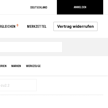
ANMELDEN
DEUTSCHLAND
0
RGLEICHEN
MERKZETTEL
Vertrag widerrufen
0
ORIEN
MARKEN
WERKZEUGE
RADLAUF KOTFLÜGEL
ELEKTRIK
TECHNIK & WARTUNG
AS-PL
RÜCKLEUCHTEN
ACHS-/RADAUFHÄNGUNG
SCHMIERMITTEL/FETTE
ATE
VERBREITERUNG