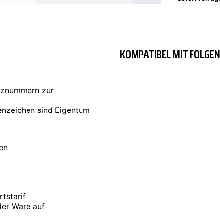
TYC
KOMPATIBEL MIT FOLGE
enznummern zur
nzeichen sind Eigentum
ten
tstarif
der Ware auf