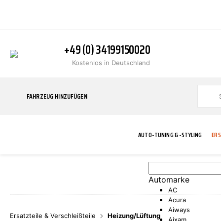
+49 (0) 34199150020
Kostenlos in Deutschland
FAHRZEUG HINZUFÜGEN
AUTO-TUNING & -STYLING
ERS
Automarke
BLINKER
ABGASANLAGE
ADDITIVE
ABAKUS
WERKSTATT
BODYKITS
BREMSANLAG
BREMSFLÜSS
A.B.S.
AC
Acura
Aiways
Ersatzteile & Verschleißteile
Heizung/Lüftung
Aixam