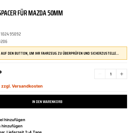
-SPACER FÜR MAZDA 50MM
TRITTBRETTER
KLIMAANLAGE
DR.WACK
REINIGUNGS-/PFLEGEMITTEL
ÜBERROLLBÜGEL
KOMFORTSYSTEME
DUPLI-COLOR
:
102495092
0206
LENKUNG
LIQUI MOLY
MOTORTEILE
MANN FILTER
DRÜCKEN SIE AUF DEN BUTTON, UM IHR FAHRZEUG ZU ÜBERPRÜFEN UND SICHERZUSTELLEN, DASS DIESES TEIL KOMPATIBEL IST, BEVOR SIE ES BESTELLEN
*
ZÜND-/GLÜHANLAGE
NAP CARPARTS
NEOLUX
,
zzgl. Versandkosten
IN DEN WARENKORB
PHILIPS
PRESTO
el hinzufügen
h hinzufügen
ar, Lieferzeit 2-4 Tage