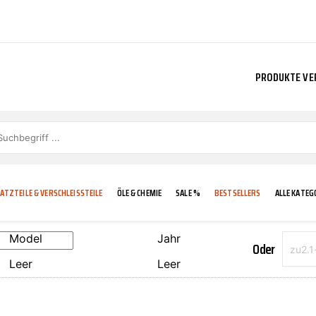
PRODUKTE VE
ATZTEILE & VERSCHLEISSTEILE
ÖLE & CHEMIE
SALE %
BESTSELLERS
ALLE KATEG
Model
Jahr
Oder
Leer
Leer
E
IGKEIT
KÜHLERGRILL
CARCARE
FROSTSCHUTZ
ADDINOL