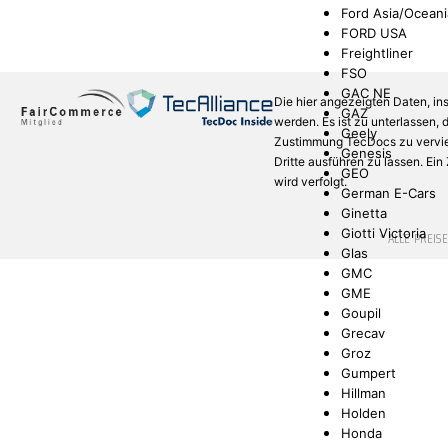
Ford Asia/Oceani
FORD USA
Freightliner
FSO
GAC NE
Die hier angezeigten Daten, in
GAZ
werden. Es ist zu unterlassen,
Geely
Zustimmung TecDocs zu verviel
Genesis
Dritte ausführen zu lassen. Ei
GEO
wird verfolgt.
German E-Cars
Ginetta
Giotti Victoria
* ALLE PREIS
Glas
GMC
GME
Goupil
Grecav
Groz
Gumpert
Hillman
Holden
Honda