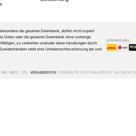
a
sbesondere die gesamte Datenbank, dürfen nicht kopiert
 die Daten oder die gesamte Datenbank ohne vorherige
Liefermethoden
fältigen, zu verbreiten und/oder diese Handlungen durch
n Zuwiderhandeln stellt eine Urheberrechtsverletzung dar und
E INKL. MWST., ZZGL.
VERSANDKOSTEN
| COPYRIGHT © 2023 CRW-AUTOTEILE. ALLE RECHTE 