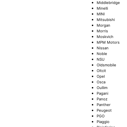
Middlebridge
Minelli
MINI
Mitsubishi
Morgan
Morris
Moskvich
MPM Motors
Nissan
Noble
NSU
Oldsmobile
Oltcit
Opel
Osca
Oullim
Pagani
Panoz
Panther
Peugeot
PGO
Piaggio