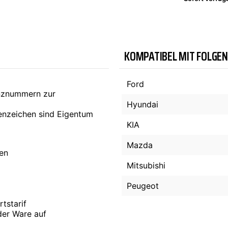
TYC
KOMPATIBEL MIT FOLGE
Ford
enznummern zur
Hyundai
nzeichen sind Eigentum
KIA
Mazda
ten
Mitsubishi
Peugeot
tstarif
der Ware auf