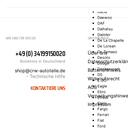
Comarth
Cupra
Dacia
Daewoo
DAF
Daihatsu
Daimler
WIR SIND FÜR DICH DA
UNTERNEHMEN
De La Chapelle
De Lorean
+49 (0) 34199150020
De Tomaso
Über uns
Desoto
Datenschutzerklär
Kostenlos in Deutschland
Dodge
Donkervoort
Batteriehinweis
shop@crw-autoteile.de
DS
- Technische Hilfe
Widerrufsrecht
E.GO
KONTAKTIERE UNS
Eagle
AGB
Ebro
Verpackungshinwe
Effedi
Elaris
Impressum
Fargo
Ferrari
Fiat
Ford