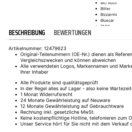
BIO Auto
Bitter
SCT-GERMANY
SONAX
Bizzarrini
Bluecar
BMW
BESCHREIBUNG
BEWERTUNGEN
Bond
Borgward
Brilliance
Artikelnummer:
12479623
Bristol
Original-Teilenummern (OE-Nr.) dienen als Refer
Bugatti
Vergleichszwecken und können abweichen
Buick
Alle verwendeten Logos, Markennamen und Marke
Cadillac
Ihrer Inhaber
Callaway
Carbodies
Alle Produkte sind qualitätsgeprüft
Casalini
In der Regel alles auf Lager - also keine Wartezei
Caterham
1 Monat Widerrufsrecht
CEA3 (Seaz)
24 Monate Gewährleistung auf Neuware
Chatenet
12 Monate Gewährleistung auf Gebrauchtware
Checker
Rechnung inkl. gesetzliche MwSt.
Chevrolet
Keine kostenpflichtige Hotline, telefonieren zum Or
Chrysler
Unser Service hört für Sie nicht mit dem Verkauf 
Citroën