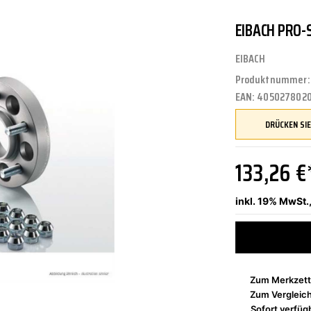
EIBACH PRO
UNGEN
TUNG
STOSSSTANGEN
FEDERUNG/DÄMPFUNG
ÖLE
CASTROL
EIBACH
Produktnummer
EAN:
405027802
ETRIEBE
CTRIC
KÜHLUNG
JOM
133,26 €
NIGUNG
ZWEIRAD
MOTUL
inkl. 19% MwSt.
PETEC
Zum Merkzett
Zum Vergleic
Sofort verfügb