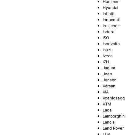
Hummer
Hyundai
Infiniti
Innocenti
Irmscher
Isdera
ISO
Isorivolta
Isuzu
Iveco
IZH
Jaguar
Jeep
Jensen
Karsan
KIA
Koenigsegg
KTM
Lada
Lamborghini
Lancia
Land Rover
LDV