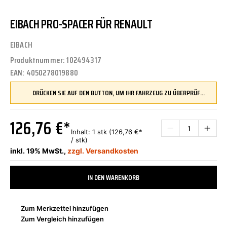
EIBACH PRO-SPACER FÜR RENAULT
EIBACH
Produktnummer:
102494317
EAN:
4050278019880
DRÜCKEN SIE AUF DEN BUTTON, UM IHR FAHRZEUG ZU ÜBERPRÜFEN UND SICHERZUSTELLEN, DASS DIESES TEIL KOMPATIBEL IST, BEVOR SIE ES BESTELLEN
126,76 €*
Inhalt:
1 stk
(126,76 €*
/ stk)
inkl. 19% MwSt.,
zzgl. Versandkosten
IN DEN WARENKORB
Zum Merkzettel hinzufügen
Zum Vergleich hinzufügen