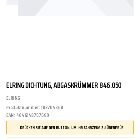
ELRING DICHTUNG, ABGASKRÜMMER 846.050
ELRING
Produktnummer:
102704368
EAN:
4041248767689
DRÜCKEN SIE AUF DEN BUTTON, UM IHR FAHRZEUG ZU ÜBERPRÜFEN UND SICHERZUSTELLEN, DASS DIESES TEIL KOMPATIBEL IST, BEVOR SIE ES BESTELLEN