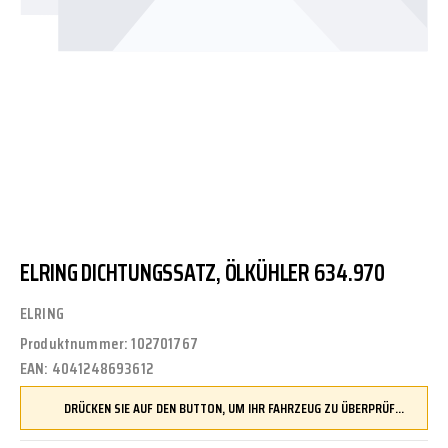
ELRING DICHTUNGSSATZ, ÖLKÜHLER 634.970
ELRING
Produktnummer:
102701767
EAN:
4041248693612
DRÜCKEN SIE AUF DEN BUTTON, UM IHR FAHRZEUG ZU ÜBERPRÜFEN UND SICHERZUSTELLEN, DASS DIESES TEIL KOMPATIBEL IST, BEVOR SIE ES BESTELLEN