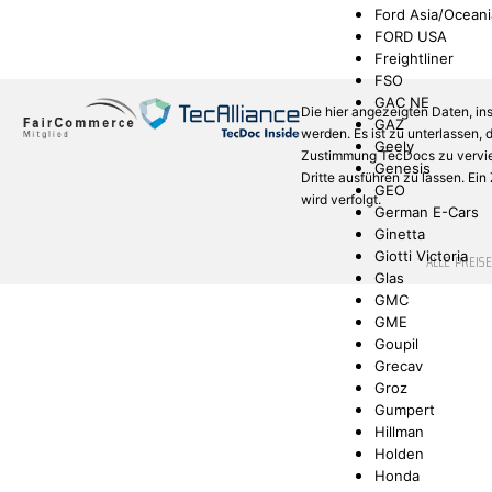
Ford Asia/Oceani
FORD USA
Freightliner
FSO
GAC NE
Die hier angezeigten Daten, in
GAZ
werden. Es ist zu unterlassen,
Geely
Zustimmung TecDocs zu verviel
Genesis
Dritte ausführen zu lassen. Ei
GEO
wird verfolgt.
German E-Cars
Ginetta
Giotti Victoria
* ALLE PREIS
Glas
GMC
GME
Goupil
Grecav
Groz
Gumpert
Hillman
Holden
Honda