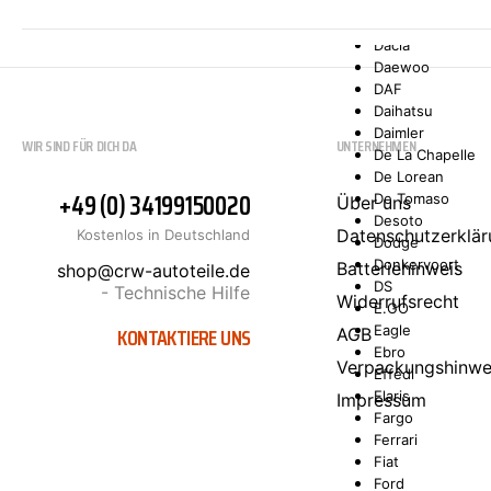
Comarth
Cupra
Dacia
Daewoo
DAF
Daihatsu
Daimler
WIR SIND FÜR DICH DA
UNTERNEHMEN
De La Chapelle
De Lorean
+49 (0) 34199150020
De Tomaso
Über uns
Desoto
Datenschutzerklär
Kostenlos in Deutschland
Dodge
Donkervoort
Batteriehinweis
shop@crw-autoteile.de
DS
- Technische Hilfe
Widerrufsrecht
E.GO
KONTAKTIERE UNS
Eagle
AGB
Ebro
Verpackungshinwe
Effedi
Elaris
Impressum
Fargo
Ferrari
Fiat
Ford