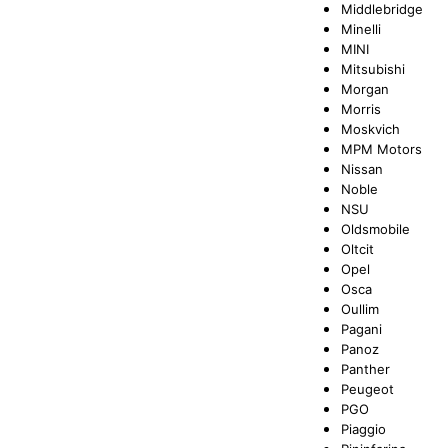
Middlebridge
Minelli
MINI
Mitsubishi
Morgan
Morris
Moskvich
MPM Motors
Nissan
Noble
NSU
Oldsmobile
Oltcit
Opel
Osca
Oullim
Pagani
Panoz
Panther
Peugeot
PGO
Piaggio