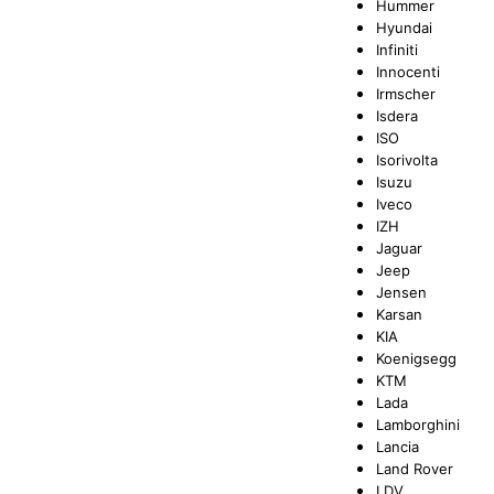
Hummer
Hyundai
Infiniti
Innocenti
Irmscher
Isdera
ISO
Isorivolta
Isuzu
Iveco
IZH
Jaguar
Jeep
Jensen
Karsan
KIA
Koenigsegg
KTM
Lada
Lamborghini
Lancia
Land Rover
LDV