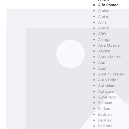
Alfa Romeo
Alpina
SCHEINWERFER
FILTER
BMW
SCHEIBENWASCHANLAGENREINIGER
SPORTFEDER
HEIZUNG/LÜF
KLEBSTOFFE
BOSCH
Alpine
Alvis
Apollo
ARO
Artega
KAROSSERIETEILE
FANFARO
KUPPLUNG/ G
GENERAL ELE
Asia Motors
Askam
Aston Martin
Audi
Austin
Austin-Healey
RAD- / ACHSANTRIEB
MANNOL
SCHEIBENREI
MERCEDES
Auto Union
Autobianchi
Autozam
Auverland
Bahman
OSRAM
PEMCO
Barkas
Bedford
Bentley
Bertone