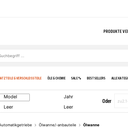
PRODUKTE VE
ATZTEILE & VERSCHLEISSTEILE
ÖLE & CHEMIE
SALE %
BESTSELLERS
ALLE KATEG
Model
Jahr
Oder
Leer
Leer
E
IGKEIT
KÜHLERGRILL
CARCARE
FROSTSCHUTZ
ADDINOL
Automatikgetriebe
Ölwanne/-anbauteile
Ölwanne