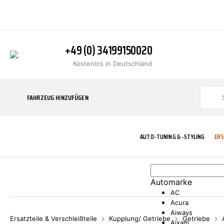
+49 (0) 34199150020
Kostenlos in Deutschland
FAHRZEUG HINZUFÜGEN
AUTO-TUNING & -STYLING
ERS
Automarke
BLINKER
ABGASANLAGE
ADDITIVE
ABAKUS
WERKSTATT
BODYKITS
BREMSANLAG
BREMSFLÜSS
A.B.S.
AC
Acura
Aiways
Ersatzteile & Verschleißteile
Kupplung/ Getriebe
Getriebe
Aixam