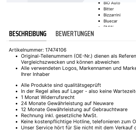
BIO Auto
Bitter
SCT-GERMANY
SONAX
Bizzarrini
Bluecar
BMW
BESCHREIBUNG
BEWERTUNGEN
Bond
Borgward
Brilliance
Artikelnummer:
17474106
Bristol
Original-Teilenummern (OE-Nr.) dienen als Refer
Bugatti
Vergleichszwecken und können abweichen
Buick
Alle verwendeten Logos, Markennamen und Marke
Cadillac
Ihrer Inhaber
Callaway
Carbodies
Alle Produkte sind qualitätsgeprüft
Casalini
In der Regel alles auf Lager - also keine Wartezei
Caterham
1 Monat Widerrufsrecht
CEA3 (Seaz)
24 Monate Gewährleistung auf Neuware
Chatenet
12 Monate Gewährleistung auf Gebrauchtware
Checker
Rechnung inkl. gesetzliche MwSt.
Chevrolet
Keine kostenpflichtige Hotline, telefonieren zum Or
Chrysler
Unser Service hört für Sie nicht mit dem Verkauf 
Citroën