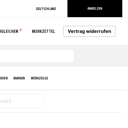
ANMELDEN
DEUTSCHLAND
0
RGLEICHEN
MERKZETTEL
Vertrag widerrufen
0
ORIEN
MARKEN
WERKZEUGE
RADLAUF KOTFLÜGEL
ELEKTRIK
TECHNIK & WARTUNG
AS-PL
RÜCKLEUCHTEN
ACHS-/RADAUFHÄNGUNG
SCHMIERMITTEL/FETTE
ATE
VERBREITERUNG