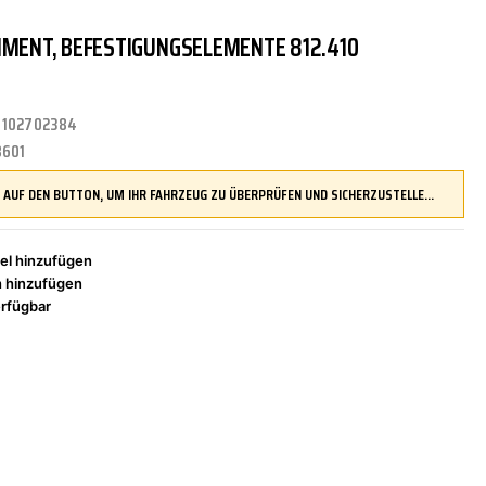
IMENT, BEFESTIGUNGSELEMENTE 812.410
TRITTBRETTER
KLIMAANLAGE
DR.WACK
REINIGUNGS-/PFLEGEMITTEL
ÜBERROLLBÜGEL
KOMFORTSYSTEME
DUPLI-COLOR
:
102702384
8601
LENKUNG
LIQUI MOLY
MOTORTEILE
MANN FILTER
DRÜCKEN SIE AUF DEN BUTTON, UM IHR FAHRZEUG ZU ÜBERPRÜFEN UND SICHERZUSTELLEN, DASS DIESES TEIL KOMPATIBEL IST, BEVOR SIE ES BESTELLEN
el hinzufügen
h hinzufügen
ZÜND-/GLÜHANLAGE
NAP CARPARTS
NEOLUX
rfügbar
PHILIPS
PRESTO