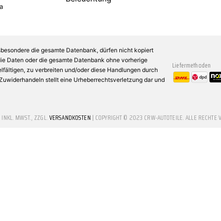
a
sbesondere die gesamte Datenbank, dürfen nicht kopiert
 die Daten oder die gesamte Datenbank ohne vorherige
Liefermethoden
fältigen, zu verbreiten und/oder diese Handlungen durch
n Zuwiderhandeln stellt eine Urheberrechtsverletzung dar und
E INKL. MWST., ZZGL.
VERSANDKOSTEN
| COPYRIGHT © 2023 CRW-AUTOTEILE. ALLE RECHTE 