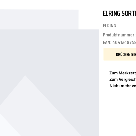
ELRING SORT
UNGEN
TUNG
STOSSSTANGEN
FEDERUNG/DÄMPFUNG
ÖLE
CASTROL
ELRING
Produktnummer
EAN:
404124875
ETRIEBE
CTRIC
KÜHLUNG
JOM
Zum Merkzett
Zum Vergleic
NIGUNG
ZWEIRAD
MOTUL
Nicht mehr ve
PETEC