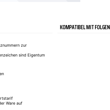
TYC
KOMPATIBEL MIT FOLGE
enznummern zur
nzeichen sind Eigentum
ten
tstarif
der Ware auf