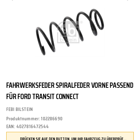
FAHRWERKSFEDER SPIRALFEDER VORNE PASSEND
FÜR FORD TRANSIT CONNECT
FEBI BILSTEIN
Produktnummer:
102286690
EAN:
4027816472544
DRÜCKEN SIE AUF DEN BUTTON, UM IHR FAHRZEUG ZU ÜBERPRÜFEN UND SICHERZUSTELLEN, DASS DIESES TEIL KOMPATIBEL IST, BEVOR SIE ES BESTELLEN