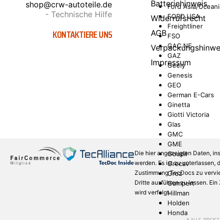
Batteriehinweis
shop@crw-autoteile.de
Ford Asia/Oceani
- Technische Hilfe
FORD USA
Widerrufsrecht
Freightliner
KONTAKTIERE UNS
AGB
FSO
GAC NE
Verpackungshinwe
GAZ
Impressum
Geely
Genesis
GEO
German E-Cars
Ginetta
Giotti Victoria
Glas
GMC
GME
Die hier angezeigten Daten, in
Goupil
werden. Es ist zu unterlassen,
Grecav
Zustimmung TecDocs zu verviel
Groz
Dritte ausführen zu lassen. Ei
Gumpert
wird verfolgt.
Hillman
Holden
Honda