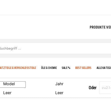
PRODUKTE VE
ATZTEILE & VERSCHLEISSTEILE
ÖLE & CHEMIE
SALE %
BESTSELLERS
ALLE KATEG
Model
Jahr
Oder
Leer
Leer
E
IGKEIT
KÜHLERGRILL
CARCARE
FROSTSCHUTZ
ADDINOL