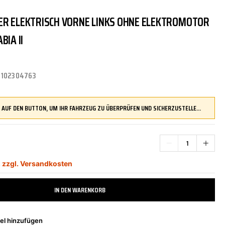
R ELEKTRISCH VORNE LINKS OHNE ELEKTROMOTOR
TRITTBRETTER
KLIMAANLAGE
DR.WACK
REINIGUNGS-/PFLEGEMITTEL
ÜBERROLLBÜGEL
KOMFORTSYSTEME
DUPLI-COLOR
BIA II
:
102304763
LENKUNG
LIQUI MOLY
MOTORTEILE
MANN FILTER
DRÜCKEN SIE AUF DEN BUTTON, UM IHR FAHRZEUG ZU ÜBERPRÜFEN UND SICHERZUSTELLEN, DASS DIESES TEIL KOMPATIBEL IST, BEVOR SIE ES BESTELLEN
ZÜND-/GLÜHANLAGE
NAP CARPARTS
NEOLUX
,
zzgl. Versandkosten
PHILIPS
PRESTO
IN DEN WARENKORB
el hinzufügen