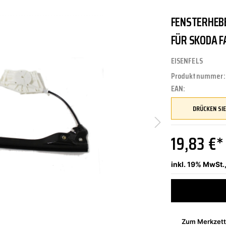
FENSTERHEBE
UNGEN
TUNG
STOSSSTANGEN
FEDERUNG/DÄMPFUNG
ÖLE
CASTROL
FÜR SKODA FA
EISENFELS
Produktnummer
ETRIEBE
CTRIC
KÜHLUNG
JOM
EAN:
NIGUNG
ZWEIRAD
MOTUL
19,83 €*
inkl. 19% MwSt.
PETEC
Zum Merkzett