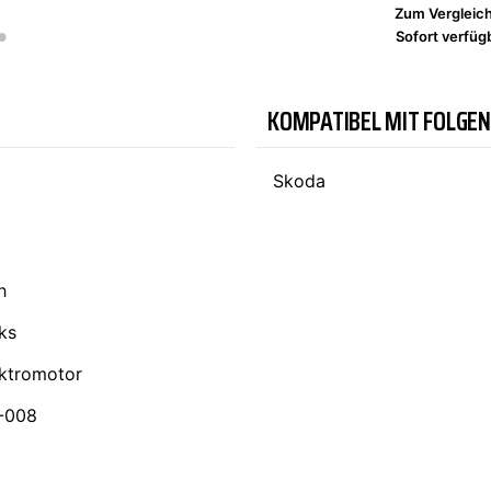
Zum Vergleic
Sofort verfügb
TYC
KOMPATIBEL MIT FOLGE
Skoda
h
nks
ktromotor
-008