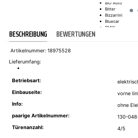
BIO Auto
Bitter
SCT-GERMANY
SONAX
Bizzarrini
Bluecar
BMW
BESCHREIBUNG
BEWERTUNGEN
Bond
Borgward
Brilliance
Artikelnummer:
18975528
Bristol
Bugatti
Lieferumfang:
Buick
Cadillac
Callaway
Betriebsart:
elektrisc
Carbodies
Casalini
Einbauseite:
vorne li
Caterham
CEA3 (Seaz)
Info:
ohne Ele
Chatenet
Checker
paarige Artikelnummer:
130-048
Chevrolet
Chrysler
Türenanzahl:
4/5
Citroën