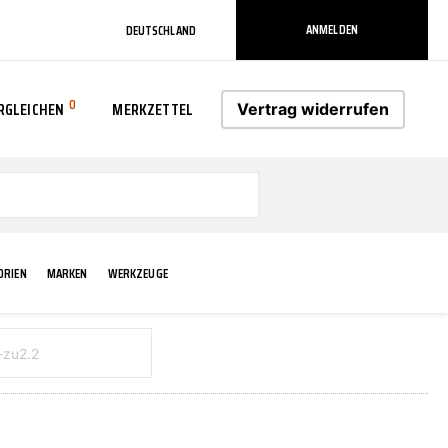
ANMELDEN
DEUTSCHLAND
0
RGLEICHEN
MERKZETTEL
Vertrag widerrufen
0
ORIEN
MARKEN
WERKZEUGE
RADLAUF KOTFLÜGEL
ELEKTRIK
TECHNIK & WARTUNG
AS-PL
RÜCKLEUCHTEN
ACHS-/RADAUFHÄNGUNG
SCHMIERMITTEL/FETTE
ATE
VERBREITERUNG