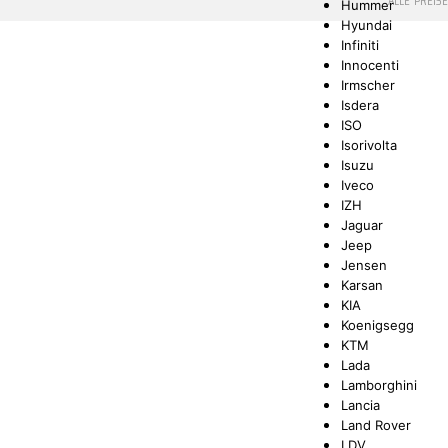
* ALLE PREIS
Hummer
Hyundai
Infiniti
Innocenti
Irmscher
Isdera
ISO
Isorivolta
Isuzu
Iveco
IZH
Jaguar
Jeep
Jensen
Karsan
KIA
Koenigsegg
KTM
Lada
Lamborghini
Lancia
Land Rover
LDV