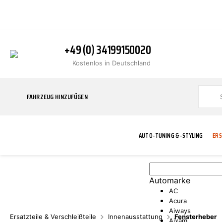
+49 (0) 34199150020
Kostenlos in Deutschland
FAHRZEUG HINZUFÜGEN
AUTO-TUNING & -STYLING
ERS
Automarke
BLINKER
ABGASANLAGE
ADDITIVE
ABAKUS
WERKSTATT
BODYKITS
BREMSANLAG
BREMSFLÜSS
A.B.S.
AC
Acura
Aiways
Ersatzteile & Verschleißteile
Innenausstattung
Fensterheber
Aixam