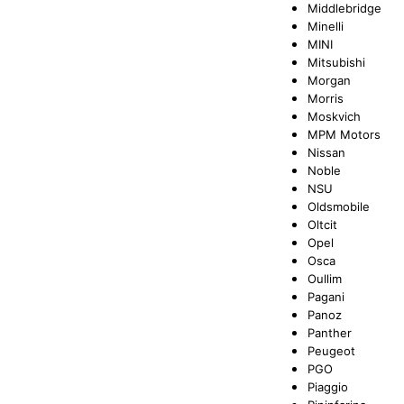
Middlebridge
Minelli
MINI
Mitsubishi
Morgan
Morris
Moskvich
MPM Motors
Nissan
Noble
NSU
Oldsmobile
Oltcit
Opel
Osca
Oullim
Pagani
Panoz
Panther
Peugeot
PGO
Piaggio