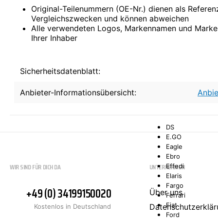
Comarth
Original-Teilenummern (OE-Nr.) dienen als Refere
Cupra
Vergleichszwecken und können abweichen
Dacia
Alle verwendeten Logos, Markennamen und Marke
Daewoo
Ihrer Inhaber
DAF
Daihatsu
Daimler
De La Chapelle
Sicherheitsdatenblatt:
De Lorean
De Tomaso
Anbieter-Informationsübersicht:
Anbie
Desoto
Dodge
Donkervoort
DS
E.GO
Eagle
Ebro
WIR SIND FÜR DICH DA
UNTERNEHMEN
Effedi
Elaris
Fargo
+49 (0) 34199150020
Über uns
Ferrari
Fiat
Datenschutzerklär
Kostenlos in Deutschland
Ford