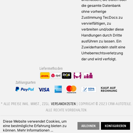
die gesamte Datenbank
ohne vorherige
Zustimmung TecDocs zu
vervielfältigen, zu
verbreiten und/oder diese
Handlungen durch Dritte
ausführen zu lassen. Ein
Zuwiderhandeln stellt eine
Urheberrechtsverletzung
dar und wird verfolgt.
Liefermethoden
Zahlungsarten
* ALLE PREISE INKL. MWST., ZZGL.
VERSANDKOSTEN
| COPYRIGHT © 2023 CRW-AUTOTEILE.
ALLE RECHTE VORBEHALTEN.
Diese Website verwendet Cookies, um
ABLEHNEN
KONFIGURIEREN
eine bestmögliche Erfahrung bieten zu
können.
Mehr Informationen ...