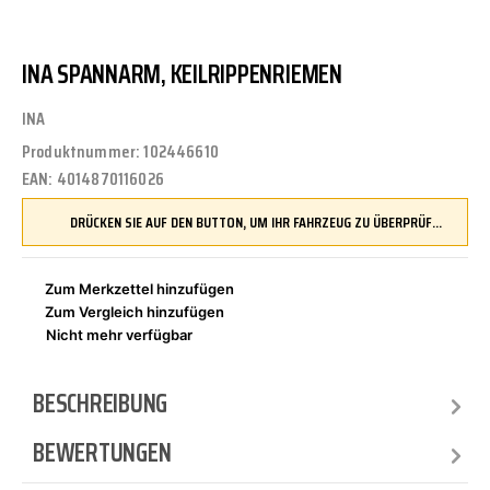
INA SPANNARM, KEILRIPPENRIEMEN
INA
Produktnummer:
102446610
EAN:
4014870116026
DRÜCKEN SIE AUF DEN BUTTON, UM IHR FAHRZEUG ZU ÜBERPRÜFEN UND SICHERZUSTELLEN, DASS DIESES TEIL KOMPATIBEL IST, BEVOR SIE ES BESTELLEN
Zum Merkzettel hinzufügen
Zum Vergleich hinzufügen
Nicht mehr verfügbar
BESCHREIBUNG
BEWERTUNGEN