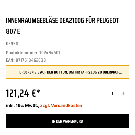
INNENRAUMGEBLÄSE DEA21006 FÜR PEUGEOT
807 E
DENSO
Produktnummer:
102494501
EAN:
8717613462638
DRÜCKEN SIE AUF DEN BUTTON, UM IHR FAHRZEUG ZU ÜBERPRÜFEN UND SICHERZUSTELLEN, DASS DIESES TEIL KOMPATIBEL IST, BEVOR SIE ES BESTELLEN
121,24 €*
inkl. 19% MwSt.,
zzgl. Versandkosten
IN DEN WARENKORB