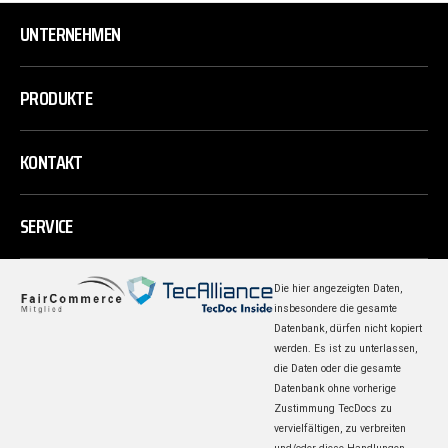
UNTERNEHMEN
PRODUKTE
KONTAKT
SERVICE
Die hier angezeigten Daten,
insbesondere die gesamte
Datenbank, dürfen nicht kopiert
werden. Es ist zu unterlassen,
die Daten oder die gesamte
Datenbank ohne vorherige
Zustimmung TecDocs zu
vervielfältigen, zu verbreiten