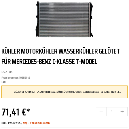
KÜHLER MOTORKÜHLER WASSERKÜHLER GELÖTET
FÜR MERCEDES-BENZ C-KLASSE T-MODEL
EISENFELS
Produktnummer:
102119545
EAN:
DRÜCKEN SIE AUF DEN BUTTON, UM IHR FAHRZEUG ZU ÜBERPRÜFEN UND SICHERZUSTELLEN, DASS DIESES TEIL KOMPATIBEL IST, BEVOR SIE ES BESTELLEN
71,41 €*
inkl. 19% MwSt.,
zzgl. Versandkosten