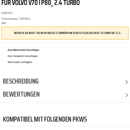
FÜR VOLVO V70 I P80_ 2.4 TURBO
EISENFELS
Produktnummer:
102119149
EAN:
DRÜCKEN SIE AUF DEN BUTTON, UM IHR FAHRZEUG ZU ÜBERPRÜFEN UND SICHERZUSTELLEN, DASS DIESES TEIL KOMPATIBEL IST, BEVOR SIE ES BESTELLEN
Zum Merkzettel hinzufügen
Zum Vergleich hinzufügen
Nicht mehr verfügbar
BESCHREIBUNG
BEWERTUNGEN
KOMPATIBEL MIT FOLGENDEN PKWS