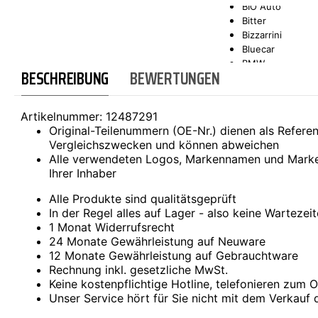
BIO Auto
Bitter
SCT-GERMANY
SONAX
Bizzarrini
Bluecar
BMW
BESCHREIBUNG
BEWERTUNGEN
Bond
Borgward
Brilliance
Artikelnummer:
12487291
Bristol
Original-Teilenummern (OE-Nr.) dienen als Refer
Bugatti
Vergleichszwecken und können abweichen
Buick
Alle verwendeten Logos, Markennamen und Marke
Cadillac
Ihrer Inhaber
Callaway
Carbodies
Alle Produkte sind qualitätsgeprüft
Casalini
In der Regel alles auf Lager - also keine Wartezei
Caterham
1 Monat Widerrufsrecht
CEA3 (Seaz)
24 Monate Gewährleistung auf Neuware
Chatenet
12 Monate Gewährleistung auf Gebrauchtware
Checker
Rechnung inkl. gesetzliche MwSt.
Chevrolet
Keine kostenpflichtige Hotline, telefonieren zum Or
Chrysler
Unser Service hört für Sie nicht mit dem Verkauf 
Citroën