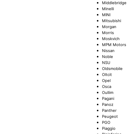
Middlebridge
Minelli
MINI
Mitsubishi
Morgan
Morris
Moskvich
MPM Motors
Nissan
Noble
NSU
Oldsmobile
Oltcit
Opel
Osca
Oullim
Pagani
Panoz
Panther
Peugeot
PGO
Piaggio