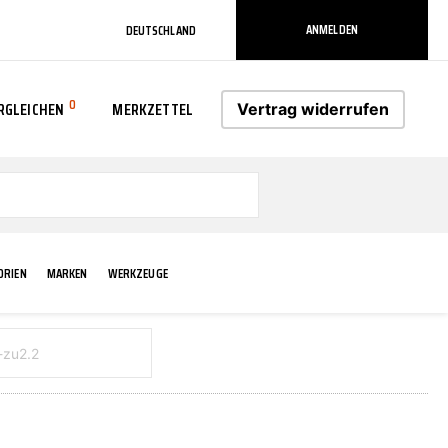
ANMELDEN
DEUTSCHLAND
0
RGLEICHEN
MERKZETTEL
Vertrag widerrufen
0
ORIEN
MARKEN
WERKZEUGE
RADLAUF KOTFLÜGEL
ELEKTRIK
TECHNIK & WARTUNG
AS-PL
RÜCKLEUCHTEN
ACHS-/RADAUFHÄNGUNG
SCHMIERMITTEL/FETTE
ATE
VERBREITERUNG