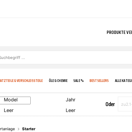
PRODUKTE VE
ATZTEILE & VERSCHLEISSTEILE
ÖLE & CHEMIE
SALE %
BESTSELLERS
ALLE KATEG
Model
Jahr
Oder
Leer
Leer
E
IGKEIT
KÜHLERGRILL
CARCARE
FROSTSCHUTZ
ADDINOL
rtanlage
Starter