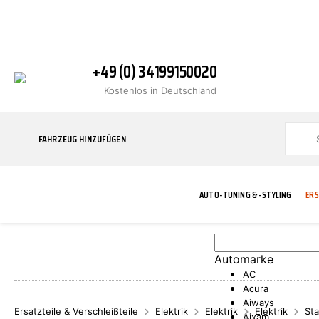
+49 (0) 34199150020
Kostenlos in Deutschland
FAHRZEUG HINZUFÜGEN
AUTO-TUNING & -STYLING
ERS
Automarke
BLINKER
ABGASANLAGE
ADDITIVE
ABAKUS
WERKSTATT
BODYKITS
BREMSANLAG
BREMSFLÜSS
A.B.S.
AC
Acura
Aiways
Ersatzteile & Verschleißteile
Elektrik
Elektrik
Elektrik
Sta
Aixam