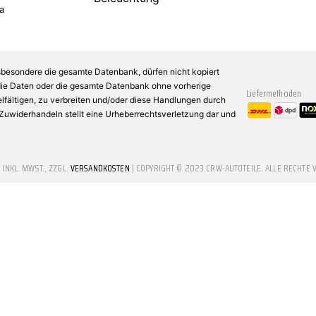
a
sbesondere die gesamte Datenbank, dürfen nicht kopiert
 die Daten oder die gesamte Datenbank ohne vorherige
Liefermethoden
fältigen, zu verbreiten und/oder diese Handlungen durch
n Zuwiderhandeln stellt eine Urheberrechtsverletzung dar und
E INKL. MWST., ZZGL.
VERSANDKOSTEN
| COPYRIGHT © 2023 CRW-AUTOTEILE. ALLE RECHTE 