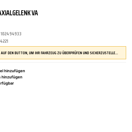
XIALGELENK VA
TRITTBRETTER
KLIMAANLAGE
DR.WACK
REINIGUNGS-/PFLEGEMITTEL
ÜBERROLLBÜGEL
KOMFORTSYSTEME
DUPLI-COLOR
:
102494933
4221
LENKUNG
LIQUI MOLY
MOTORTEILE
MANN FILTER
DRÜCKEN SIE AUF DEN BUTTON, UM IHR FAHRZEUG ZU ÜBERPRÜFEN UND SICHERZUSTELLEN, DASS DIESES TEIL KOMPATIBEL IST, BEVOR SIE ES BESTELLEN
el hinzufügen
h hinzufügen
ZÜND-/GLÜHANLAGE
NAP CARPARTS
NEOLUX
rfügbar
PHILIPS
PRESTO