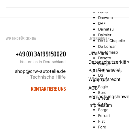
Comarth
Cupra
Dacia
Daewoo
DAF
Daihatsu
Daimler
WIR SIND FÜR DICH DA
UNTERNEHMEN
De La Chapelle
De Lorean
+49 (0) 34199150020
De Tomaso
Über uns
Desoto
Datenschutzerklär
Kostenlos in Deutschland
Dodge
Donkervoort
Batteriehinweis
shop@crw-autoteile.de
DS
- Technische Hilfe
Widerrufsrecht
E.GO
KONTAKTIERE UNS
Eagle
AGB
Ebro
Verpackungshinwe
Effedi
Elaris
Impressum
Fargo
Ferrari
Fiat
Ford