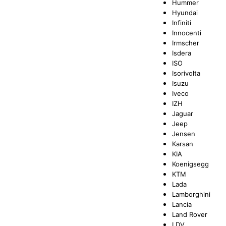
Hummer
Hyundai
Infiniti
Innocenti
Irmscher
Isdera
ISO
Isorivolta
Isuzu
Iveco
IZH
Jaguar
Jeep
Jensen
Karsan
KIA
Koenigsegg
KTM
Lada
Lamborghini
Lancia
Land Rover
LDV