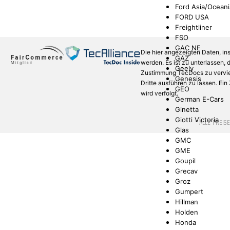
Ford Asia/Oceani
FORD USA
Freightliner
FSO
GAC NE
Die hier angezeigten Daten, in
GAZ
werden. Es ist zu unterlassen,
Geely
Zustimmung TecDocs zu verviel
Genesis
Dritte ausführen zu lassen. Ei
GEO
wird verfolgt.
German E-Cars
Ginetta
Giotti Victoria
* ALLE PREIS
Glas
GMC
GME
Goupil
Grecav
Groz
Gumpert
Hillman
Holden
Honda