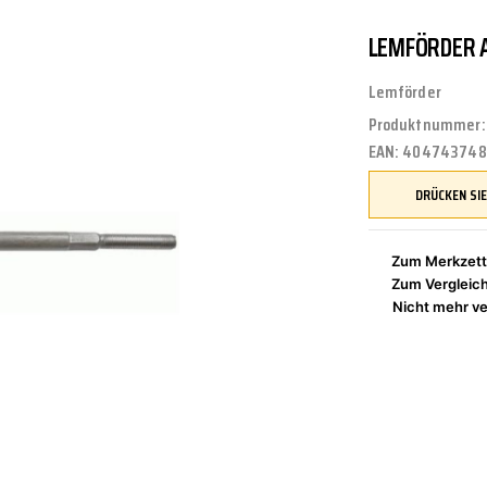
LEMFÖRDER A
UNGEN
TUNG
STOSSSTANGEN
FEDERUNG/DÄMPFUNG
ÖLE
CASTROL
Lemförder
Produktnummer
EAN:
404743748
ETRIEBE
CTRIC
KÜHLUNG
JOM
Zum Merkzett
Zum Vergleic
NIGUNG
ZWEIRAD
MOTUL
Nicht mehr ve
PETEC