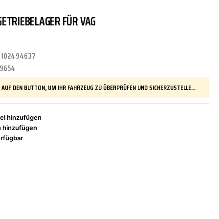
ETRIEBELAGER FÜR VAG
TRITTBRETTER
KLIMAANLAGE
DR.WACK
REINIGUNGS-/PFLEGEMITTEL
ÜBERROLLBÜGEL
KOMFORTSYSTEME
DUPLI-COLOR
:
102494637
9654
LENKUNG
LIQUI MOLY
MOTORTEILE
MANN FILTER
DRÜCKEN SIE AUF DEN BUTTON, UM IHR FAHRZEUG ZU ÜBERPRÜFEN UND SICHERZUSTELLEN, DASS DIESES TEIL KOMPATIBEL IST, BEVOR SIE ES BESTELLEN
el hinzufügen
h hinzufügen
ZÜND-/GLÜHANLAGE
NAP CARPARTS
NEOLUX
rfügbar
PHILIPS
PRESTO