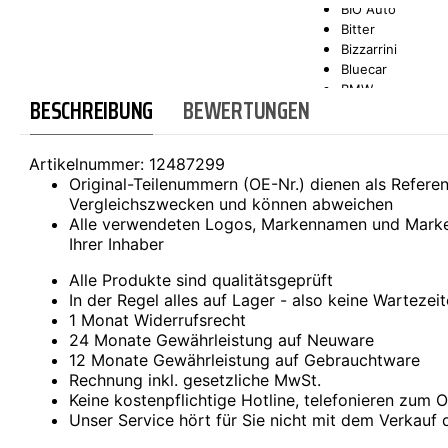
BIO Auto
Bitter
SCT-GERMANY
SONAX
Bizzarrini
Bluecar
BMW
BESCHREIBUNG
BEWERTUNGEN
Bond
Borgward
Brilliance
Artikelnummer:
12487299
Bristol
Original-Teilenummern (OE-Nr.) dienen als Refer
Bugatti
Vergleichszwecken und können abweichen
Buick
Alle verwendeten Logos, Markennamen und Marke
Cadillac
Ihrer Inhaber
Callaway
Carbodies
Alle Produkte sind qualitätsgeprüft
Casalini
In der Regel alles auf Lager - also keine Wartezei
Caterham
1 Monat Widerrufsrecht
CEA3 (Seaz)
24 Monate Gewährleistung auf Neuware
Chatenet
12 Monate Gewährleistung auf Gebrauchtware
Checker
Rechnung inkl. gesetzliche MwSt.
Chevrolet
Keine kostenpflichtige Hotline, telefonieren zum Or
Chrysler
Unser Service hört für Sie nicht mit dem Verkauf 
Citroën