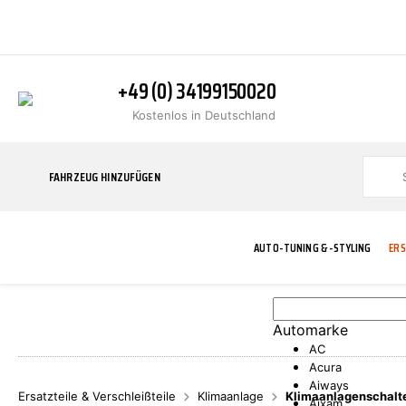
+49 (0) 34199150020
Kostenlos in Deutschland
FAHRZEUG HINZUFÜGEN
AUTO-TUNING & -STYLING
ERS
Automarke
BLINKER
ABGASANLAGE
ADDITIVE
ABAKUS
WERKSTATT
BODYKITS
BREMSANLAG
BREMSFLÜSS
A.B.S.
AC
Acura
Aiways
Ersatzteile & Verschleißteile
Klimaanlage
Klimaanlagenschalt
Aixam