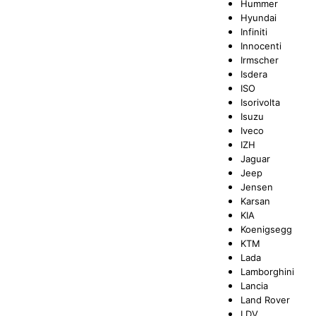
Hummer
Hyundai
Infiniti
Innocenti
Irmscher
Isdera
ISO
Isorivolta
Isuzu
Iveco
IZH
Jaguar
Jeep
Jensen
Karsan
KIA
Koenigsegg
KTM
Lada
Lamborghini
Lancia
Land Rover
LDV