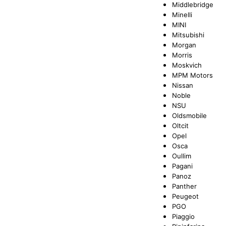
Middlebridge
Minelli
MINI
Mitsubishi
Morgan
Morris
Moskvich
MPM Motors
Nissan
Noble
NSU
Oldsmobile
Oltcit
Opel
Osca
Oullim
Pagani
Panoz
Panther
Peugeot
PGO
Piaggio