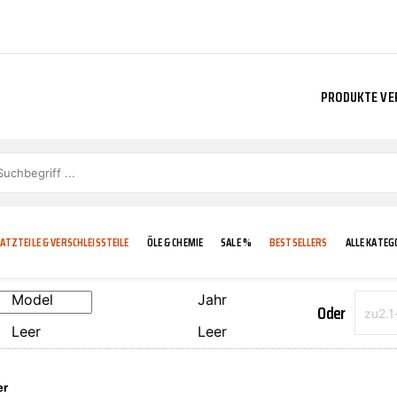
PRODUKTE VE
ATZTEILE & VERSCHLEISSTEILE
ÖLE & CHEMIE
SALE %
BESTSELLERS
ALLE KATEG
Model
Jahr
Oder
Leer
Leer
E
IGKEIT
KÜHLERGRILL
CARCARE
FROSTSCHUTZ
ADDINOL
er