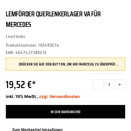
LEMFÖRDER QUERLENKERLAGER VA FÜR
MERCEDES
Lemförder
Produktnummer:
102495074
EAN:
4047437388451
DRÜCKEN SIE AUF DEN BUTTON, UM IHR FAHRZEUG ZU ÜBERPRÜFEN UND SICHERZUSTELLEN, DASS DIESES TEIL KOMPATIBEL IST, BEVOR SIE ES BESTELLEN
19,52 €*
inkl. 19% MwSt.,
zzgl. Versandkosten
IN DEN WARENKORB
Zum Merkzettel hinzufügen